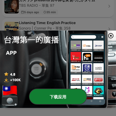
TBS RADIO - 單集 97
5 days ago
35 min
Listening Time: English Practice
Sonoro | Conner Pe - 單集 358
3 days ago
23 min
小朋友學投資
小朋友團隊 - 單集 474
3 days ago
19 min
一小時聽英文
One Hour English - 單集 511
17 hours ago
100 min
隨口說英文
魔女琪琪&溫蒂 - 單集 13
下载应用
01 Jun 2022
4 min