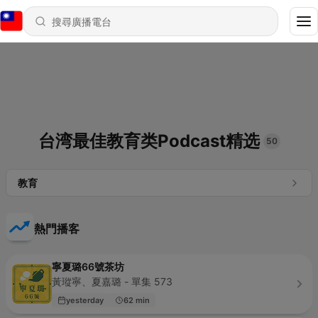
台湾最佳教育类Podcast精选
50
教育
熱門播客
寧夏璐66號茶坊
黃瑽寧、夏嘉璐 - 單集 573
yesterday
62 min