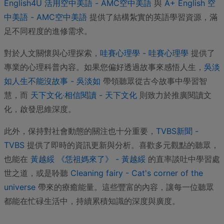
English4U 活用空中美語 - AMC空中美語
與
A+ English 空
中美語 - AMC空中美語
提供了結構紮實的英語學習資源，滿
足不同程度的進修需求。
對於人文關懷與心理探索，
哇賽心理學 - 哇賽心理學
提供了
專業的心理科普內容。如果您偏好透過故事來感悟人生，
吳淡
如人生不能沒故事 - 吳淡如
帶領聽眾從古今故事中學習智
慧，而
天下文化‧相信閱讀 - 天下文化
則致力於推廣閱讀文
化，啟發思維深度。
此外，保持對社會動態的關注也十分重要，
TVBS新聞 -
TVBS
提供了即時的資訊更新與分析。喜歡多元觀點的聽眾，
也能在
黃越綏 《恁祖媽來了》 - 黃越綏
的直率談吐中學習處
世之道，或是聆聽
Cleaning fairy - Cat's corner of the
universe
帶來的療癒能量。這些豐富的內容，讓每一位聽眾
都能在忙碌生活中，持續累積知識的深度與廣度。