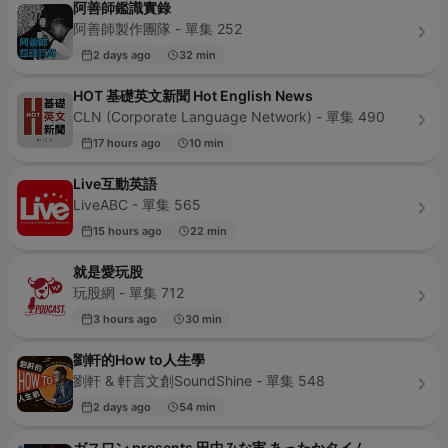
阿善師鑑識實錄
阿善師製作團隊 - 單集 252
2 days ago
32 min
HOT 基礎英文新聞 Hot English News
CLN (Corporate Language Network) - 單集 490
17 hours ago
10 min
Live互動英語
LiveABC - 單集 565
15 hours ago
22 min
就是愛玩股
玩股網 - 單集 712
3 hours ago
30 min
劉軒的How to人生學
劉軒 & 軒言文創SoundShine - 單集 548
2 days ago
54 min
ガスワン presents 田中みな実 あったかタイム