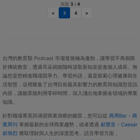
頁面
3
/
4
<
3
4
>
台灣的教育類 Podcast 市場發展極為蓬勃，讓學習不再侷限
於傳統教室，透過耳朵就能隨時汲取新知並促進個人成長。無
論您是想精進職場競爭力、學習外語，還是探索心理健康與生
活智慧，這裡匯集了台灣目前最具影響力的教育與知識型音訊
內容，讓聽眾能利用零碎時間，深入淺出地掌握各領域的專業
知識。
針對職場菁英與渴望商業洞察的聽眾，您可以從
商周Bar - 商
業周刊
掌握最新的全球商業趨勢，或者透過
郝聲音 - Caesar
郝旭烈
獲取理財與人生的深度思考。語言學習方面，