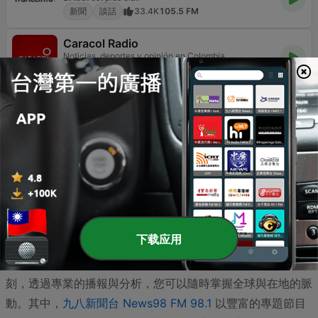
新聞
談話
33.4K
105.5 FM
Caracol Radio
Noticias, deportes y opinión en Colombia
體育
新聞
談話
40K
810 AM
RTL
RTL, On a tellement de choses à se dire !
新聞
談話
128K
104.3 FM
台灣是一個資訊傳播極度發達的社會，對於追求最新動態與深
下载应用
度評論的聽眾來說，新聞類廣播電台始終扮演著不可或缺的角
色。無論是在通勤途中、辦公室背景環境，或是深夜的靜謐時
刻，透過專業的播報與分析，您可以隨時掌握全球與在地的脈
動。其中，
九八新聞台 News98 FM 98.1
以豐富的專題節目