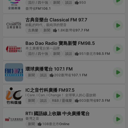
流行 / 四十強
新聞
談話
950
臺灣省
FM106.1
古典音樂台 Classical FM 97.7
紛亂的時代，最純淨的聲音
古典樂
新聞
1.8K
臺灣省
97.7 FM
Bao Dao Radio 寶島新聲 FM98.5
本土廣播電台第一品牌
流行 / 四十強
新聞
談話
951
臺北市
98.5 FM
環球廣播電台 107.1 FM
新聞
談話
202
臺灣省
107.1 FM
IC之音竹科廣播 FM97.5
I Care. I Can. I Change！ 全球華人的心靈故鄉
新聞
談話
R&B / 靈魂樂
603
臺灣省
97.5 FM
RTI 國語線上收聽 中央廣播電台
臺灣之音
新聞
108
臺北市
Online