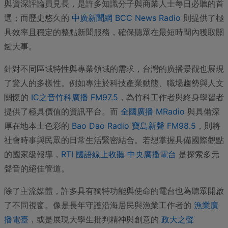
與資深評論員見長，是許多知識分子與商業人士每日必聽的首
選；而歷史悠久的
中廣新聞網 BCC News Radio
則提供了極
具效率且穩定的整點新聞服務，確保聽眾在最短時間內獲取關
鍵大事。
針對不同區域特性與專業領域的需求，台灣的廣播景觀也展現
了驚人的多樣性。例如專注於科技產業動態、職場趨勢與人文
關懷的
IC之音竹科廣播 FM97.5
，為竹科工作者與終身學習者
提供了極具價值的資訊平台。而
全國廣播 MRadio
與具備深
厚在地本土色彩的
Bao Dao Radio 寶島新聲 FM98.5
，則將
社會時事與民眾的日常生活緊密結合。若想掌握具備國際觀點
的國家級報導，
RTI 國語線上收聽 中央廣播電台
是探索多元
聲音的絕佳管道。
除了主流媒體，許多具有獨特功能與使命的電台也為聽眾開啟
了不同視窗。像是長年守護沿海居民與漁業工作者的
漁業廣
播電臺
，或是展現大學生批判精神與創意的
政大之聲