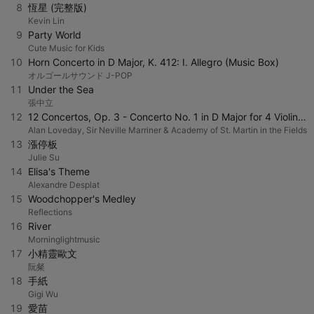
8
恆星 (完整版)
Kevin Lin
9
Party World
Cute Music for Kids
10
Horn Concerto in D Major, K. 412: I. Allegro (Music Box)
オルゴールサウンド J-POP
11
Under the Sea
張中立
12
12 Concertos, Op. 3 - Concerto No. 1 in D Major for 4 Violins: I. Allegro
Alan Loveday, Sir Neville Marriner & Academy of St. Martin in the Fields
13
漲停板
Julie Su
14
Elisa's Theme
Alexandre Desplat
15
Woodchopper's Medley
Reflections
16
River
Morninglightmusic
17
小精靈歐文
阮粲
18
手紙
Gigi Wu
19
愛苗