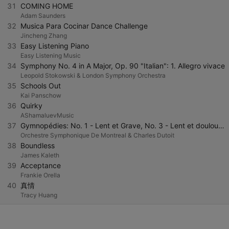
31
COMING HOME
Adam Saunders
32
Musica Para Cocinar Dance Challenge
Jincheng Zhang
33
Easy Listening Piano
Easy Listening Music
34
Symphony No. 4 in A Major, Op. 90 "Italian": 1. Allegro vivace
Leopold Stokowski & London Symphony Orchestra
35
Schools Out
Kai Panschow
36
Quirky
AShamaluevMusic
37
Gymnopédies: No. 1 - Lent et Grave, No. 3 - Lent et douloureux
Orchestre Symphonique De Montreal & Charles Dutoit
38
Boundless
James Kaleth
39
Acceptance
Frankie Orella
40
真情
Tracy Huang