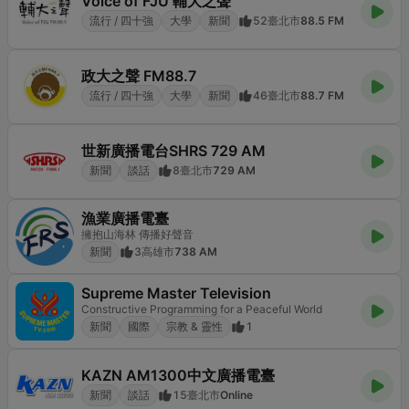
Voice of FJU 輔大之聲
流行 / 四十強
大學
新聞
52
臺北市
88.5 FM
政大之聲 FM88.7
流行 / 四十強
大學
新聞
46
臺北市
88.7 FM
世新廣播電台SHRS 729 AM
新聞
談話
8
臺北市
729 AM
漁業廣播電臺
擁抱山海林 傳播好聲音
新聞
3
高雄市
738 AM
Supreme Master Television
Constructive Programming for a Peaceful World
新聞
國際
宗教 & 靈性
1
KAZN AM1300中文廣播電臺
新聞
談話
15
臺北市
Online