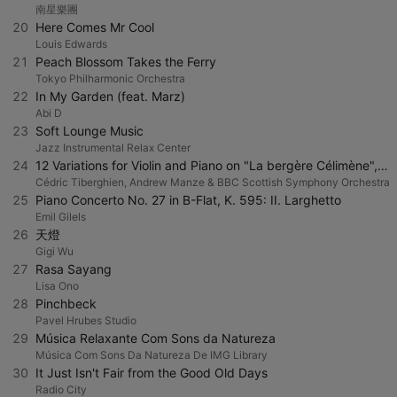
南星樂團
20
Here Comes Mr Cool
Louis Edwards
21
Peach Blossom Takes the Ferry
Tokyo Philharmonic Orchestra
22
In My Garden (feat. Marz)
Abi D
23
Soft Lounge Music
Jazz Instrumental Relax Center
24
12 Variations for Violin and Piano on "La bergère Célimène", K. 359: Var. 3
Cédric Tiberghien, Andrew Manze & BBC Scottish Symphony Orchestra
25
Piano Concerto No. 27 in B-Flat, K. 595: II. Larghetto
Emil Gilels
26
天燈
Gigi Wu
27
Rasa Sayang
Lisa Ono
28
Pinchbeck
Pavel Hrubes Studio
29
Música Relaxante Com Sons da Natureza
Música Com Sons Da Natureza De IMG Library
30
It Just Isn't Fair from the Good Old Days
Radio City