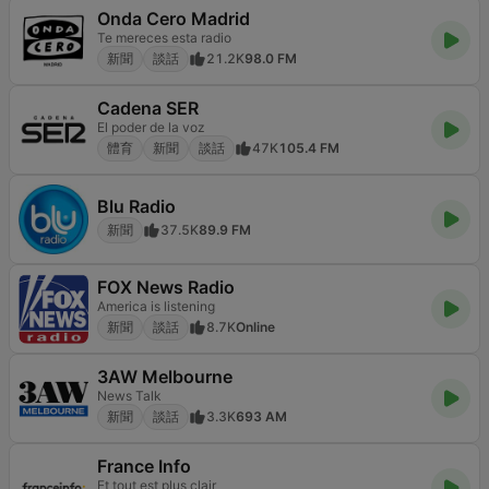
Onda Cero Madrid
Te mereces esta radio
新聞
談話
21.2K
98.0 FM
Cadena SER
El poder de la voz
體育
新聞
談話
47K
105.4 FM
Blu Radio
新聞
37.5K
89.9 FM
FOX News Radio
America is listening
新聞
談話
8.7K
Online
3AW Melbourne
News Talk
新聞
談話
3.3K
693 AM
France Info
Et tout est plus clair