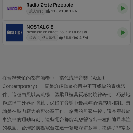
Radio Złote Przeboje
成人當代
11.6K
100.1 FM
NOSTALGIE
Nostalgie en direct : tous les tubes 80 !
綜合
成人當代
55.8K
90.4 FM
在台灣繁忙的都市節奏中，當代流行音樂（Adult
Contemporary）一直是許多聽眾心目中不可或缺的靈魂陪
伴。這種曲風以其流暢、溫柔且極具質感的旋律著稱，巧妙地
過濾掉了外界的喧囂，保留了音樂中最純粹的情感與和諧。無
論是在壓力龐大的辦公室工作、悠閒的居家午後，還是穿梭於
車流中的通勤時刻，這些電台都能為您營造出一種舒適且專注
的氛圍。台灣的廣播電台在這一領域深耕多年，提供了非常多