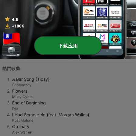
時滿足聽眾對新鮮感與經典旋律的雙重需求。
透過這份整理好的電台列表，您可以輕鬆跨越地域限制，探索
台灣最優質的廣播頻道。不論您身在何處，只要點擊播放，動
人的音軌就會立即填滿您的生活空間。現在就開始尋找那份專
屬於您的音樂感動，讓這些精選的當代流行音樂頻道，陪伴您
下载应用
度過每一個精彩的瞬間。
熱門歌曲
1
A Bar Song (Tipsy)
Shaboozey
2
Flowers
Miley Cyrus
3
End of Beginning
Djo
4
I Had Some Help (feat. Morgan Wallen)
Post Malone
5
Ordinary
Alex Warren