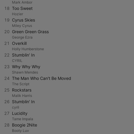
Mark Ambor
18
Too Sweet
Hozier
19
Cyrus Skies
Miley Cyrus
20
Green Green Grass
George Ezra
21
Overkill
Holly Humberstone
22
Stumblin' In
CYRIL
23
Why Why Why
Shawn Mendes
24
The Man Who Can't Be Moved
The Script
25
Rockstars
Malik Harris
26
Stumblin' In
cyril
27
Lucidity
Tame Impala
28
Boogie 2Nite
Booty Luv