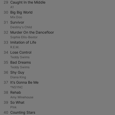
29
Caught In the Middle
A1
30
Big Big World
Mix Doo
31
Survivor
Destiny's Child
32
Murder On the Dancefloor
Sophie Ellis-Bextor
33
Imitation of Life
R.E.M.
34
Lose Control
Teddy Swims
35
Bad Dreams
Teddy Swims
36
Shy Guy
Diana King
37
It's Gonna Be Me
*NSYNC
38
Rehab
Amy Winehouse
39
So What
P!nk
40
Counting Stars