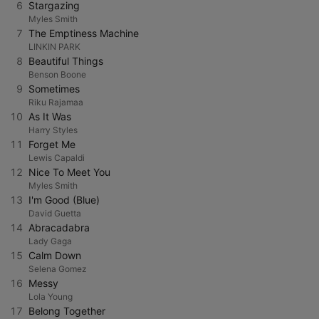
6
Stargazing
Myles Smith
7
The Emptiness Machine
LINKIN PARK
8
Beautiful Things
Benson Boone
9
Sometimes
Riku Rajamaa
10
As It Was
Harry Styles
11
Forget Me
Lewis Capaldi
12
Nice To Meet You
Myles Smith
13
I'm Good (Blue)
David Guetta
14
Abracadabra
Lady Gaga
15
Calm Down
Selena Gomez
16
Messy
Lola Young
17
Belong Together