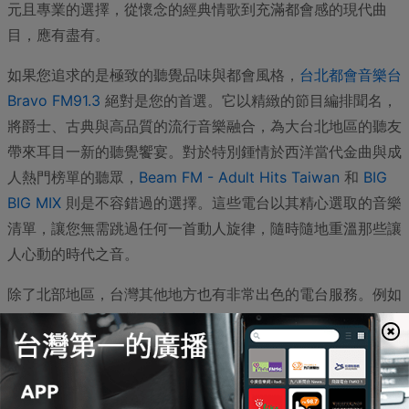
元且專業的選擇，從懷念的經典情歌到充滿都會感的現代曲
目，應有盡有。
如果您追求的是極致的聽覺品味與都會風格，
台北都會音樂台
Bravo FM91.3
絕對是您的首選。它以精緻的節目編排聞名，
將爵士、古典與高品質的流行音樂融合，為大台北地區的聽友
帶來耳目一新的聽覺饗宴。對於特別鍾情於西洋當代金曲與成
人熱門榜單的聽眾，
Beam FM - Adult Hits Taiwan
和
BIG
BIG MIX
則是不容錯過的選擇。這些電台以其精心選取的音樂
清單，讓您無需跳過任何一首動人旋律，隨時隨地重溫那些讓
人心動的時代之音。
除了北部地區，台灣其他地方也有非常出色的電台服務。例如
深耕桃園與新竹一帶的
心動音樂電台 Pulse FM89.9
，便以其
溫馨且充滿情感共鳴的內容，與在地聽眾建立了深厚的連結。
而在中部地區，享有盛名的
Hit FM 中部 91.5
雖然以引領流
行脈動著稱，但其在成人當代音樂的選曲上也極具匠心，能同