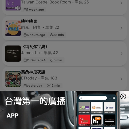
Taiwan Gospel Book Room - 單集 25
1 week ago
咦神咦鬼
雨嵐、阿九 - 單集 22
5 hours ago
38 min
《纳瓦尔宝典》
James-Lu - 單集 42
11 Dec 2024
5 min
蔡桑神鬼夜話
ETtoday - 單集 183
yesterday
12 min
禱告時光
愛的影響力/爱的影响力 - 單集 2176
5 hours ago
3 min
正念動中禪：青春覺察
中華民國正念動中禪學會 - 單集 85