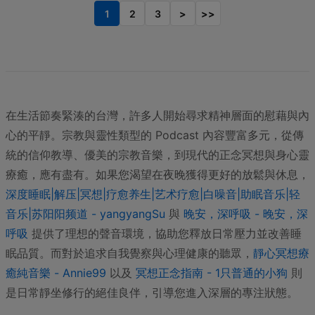
1
2
3
>
>>
在生活節奏緊湊的台灣，許多人開始尋求精神層面的慰藉與內
心的平靜。宗教與靈性類型的 Podcast 內容豐富多元，從傳
統的信仰教導、優美的宗教音樂，到現代的正念冥想與身心靈
療癒，應有盡有。如果您渴望在夜晚獲得更好的放鬆與休息，
深度睡眠|解压|冥想|疗愈养生|艺术疗愈|白噪音|助眠音乐|轻
音乐|苏阳阳频道 - yangyangSu
與
晚安，深呼吸 - 晚安，深
呼吸
提供了理想的聲音環境，協助您釋放日常壓力並改善睡
眠品質。而對於追求自我覺察與心理健康的聽眾，
靜心冥想療
癒純音樂 - Annie99
以及
冥想正念指南 - 1只普通的小狗
則
是日常靜坐修行的絕佳良伴，引導您進入深層的專注狀態。