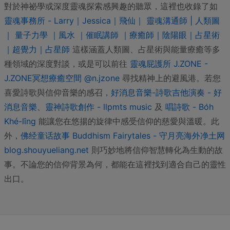
對於神祕學或深度靈魂探索感興趣的聽眾，這裡也收錄了如
靈魂事務所 - Larry｜Jessica｜飛仙｜ 靈魂溝通師 | 人類圖
｜ 量子力學 ｜風水 ｜催眠講師 ｜療癒師｜陰陽眼｜占星術
｜超覺力｜占星師
這樣涵蓋人類圖、占星術與能量療癒等多
種領域的深度對談，或是可以前往
靈魂屁護所 J.ZONE -
J.ZONE冥想療癒空間 @n.jzone
尋找精神上的避風港。若您
喜愛詩歌與信仰音樂的感召，
好消息音樂-詩歌吉他演奏 - 好
消息音樂
、
靈神詩歌創作 - llpmts music
及
唱詩歌 - Bo̍h
Khé-lîng
能讓您在悠揚的旋律中感受信仰的慈愛與溫暖。此
外，
佛经童话故事 Buddhism Fairytales - 守月亮海外净土网
blog.shouyueliang.net
則巧妙地將信仰智慧轉化為生動的故
事。不論您的信仰背景為何，都能在這裡找到適合自己的靈性
出口。