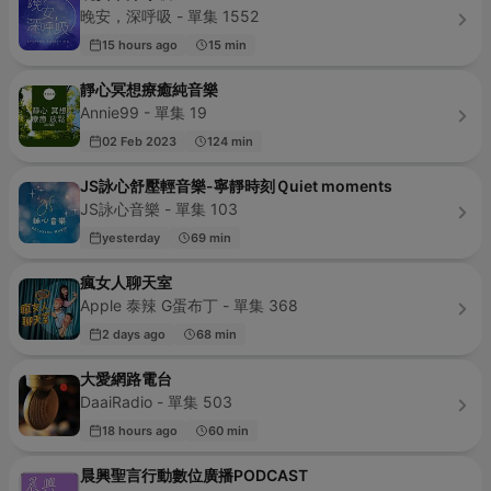
晚安，深呼吸 - 單集 1552
15 hours ago
15 min
靜心冥想療癒純音樂
Annie99 - 單集 19
02 Feb 2023
124 min
JS詠心舒壓輕音樂-寧靜時刻Ｑuiet moments
JS詠心音樂 - 單集 103
yesterday
69 min
瘋女人聊天室
Apple 泰辣 G蛋布丁 - 單集 368
2 days ago
68 min
大愛網路電台
DaaiRadio - 單集 503
18 hours ago
60 min
晨興聖言行動數位廣播PODCAST