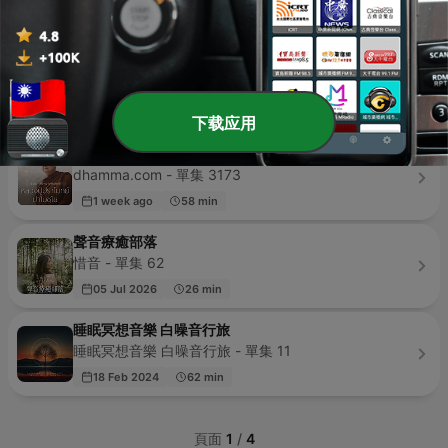
3 weeks ago
1 min
轻音乐|催眠音乐|超熟睡冥想瑜伽
平凡_的歌单 - 單集 1060
1 week ago
67 min
下载应用
หลวงปู่ปราโมทย์ ปาโมชฺโช วัดสวนสันติธรรม
dhamma.com - 單集 3173
1 week ago
58 min
聲音療癒部落
惜音 - 單集 62
05 Jul 2026
26 min
睡眠冥想音樂 白噪音行旅
睡眠冥想音樂 白噪音行旅 - 單集 11
18 Feb 2024
62 min
頁面
1
/
4