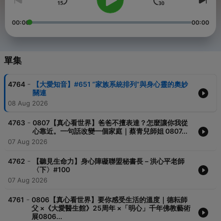
00:00
00:00
單集
-
4764
【大愛知音】#651 “家族系統排列”與身心靈的奧妙
關連
08 Aug 2026
-
4763
0807【真心看世界】爸爸不擅表達？怎麼讓你我從
心靠近。一句話改變一個家庭｜蔡青兒師姐 0807...
07 Aug 2026
-
4762
【聽見生命力】身心障礙聯盟秘書長－洪心平老師
〈下〉#100
07 Aug 2026
-
4761
0806【真心看世界】要你感受生活的溫度｜德耘師
父 ×《大愛醫生館》25周年 ×「明心」千年佛教藝術
展0806...