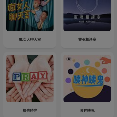
瘋女人聊天室
靈魂相談室
禱告時光
咦神咦鬼