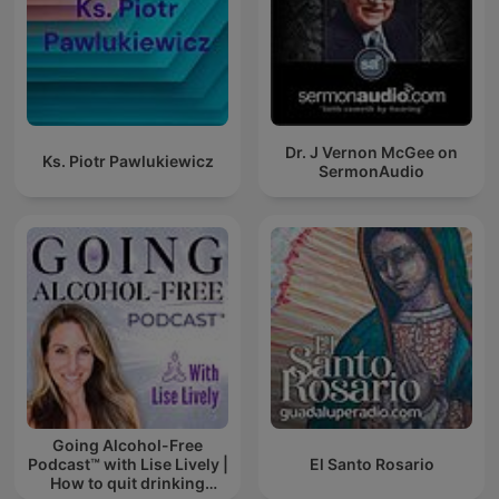
Dr. J Vernon McGee on
Ks. Piotr Pawlukiewicz
SermonAudio
Going Alcohol-Free
Podcast™ with Lise Lively |
El Santo Rosario
How to quit drinking