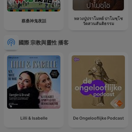
หลวงปู่ปราโมทย์ ปาโมชฺโช
蔡桑神鬼夜話
วัดสวนสันติธรรม
國際 宗教與靈性 播客
Lilli & Isabelle
De Ongelooflijke Podcast