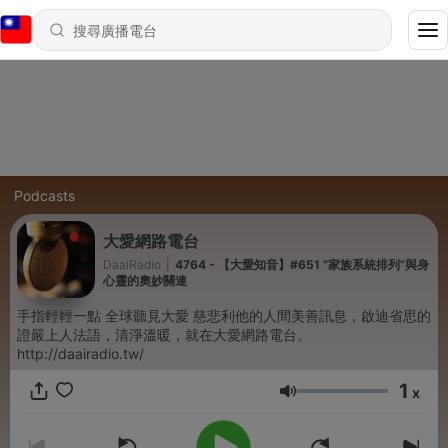
Podcasts
大愛網路電台
DaaiRadio
|
4764 - 【大愛知音】#651 “家族系統排列”與身
心靈的奧妙關連
手指輕輕一點 全球聽見大愛 慈悲利他的人間美善訊息，啟迪省思的
證嚴上人法語，清淨溫暖，就在大愛網路電台。
http://daairadio.tw/
1
x
音量