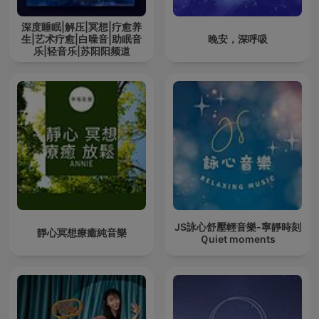
深度睡眠|解压|冥想|疗愈养
生|艺术疗愈|白噪音|助眠音
晚安，深呼吸
乐|轻音乐|苏阳阳频道
JS詠心舒壓輕音樂-寧靜時刻
靜心冥想療癒純音樂
Ｑuiet moments