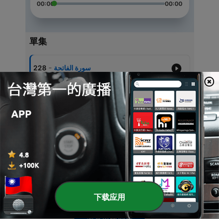
00:00
00:00
單集
-
سورة الفاتحة
228
-
سورة البقرة
227
-
سورة آل عمران
226
-
سورة النساء
225
-
سورة المائدة
224
下载应用
显示更多剧集