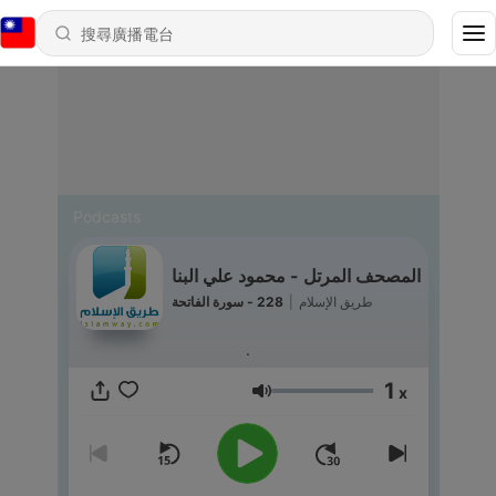
Podcasts
المصحف المرتل - محمود علي البنا
طريق الإسلام
|
228 - سورة الفاتحة
.
1
x
音量