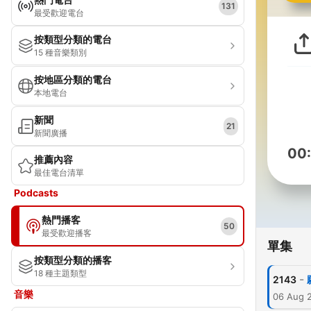
131
最受歡迎電台
按類型分類的電台
15 種音樂類別
按地區分類的電台
本地電台
新聞
21
新聞廣播
00
推薦內容
最佳電台清單
Podcasts
熱門播客
50
最受歡迎播客
單集
按類型分類的播客
18 種主題類型
-
2143
音樂
06 Aug 