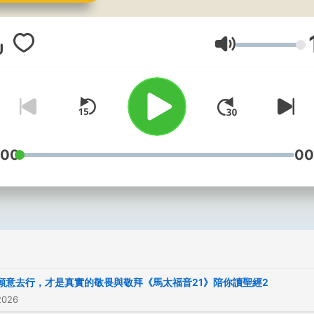
能幫助更多人認識神的話語
👉贊助支持【陪你讀聖經】
https://www.lovego365.c
音量
陪你讀聖經 YT :
https://lihi2.com/uHhl4 
聖經 FB：
https://lihi2.com/br2vO --
Hosting provided by
Soun
:00
00
願意去行，才是真實的敬畏與敬拜《馬太福音21》陪你讀聖經2
2026