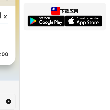
：）
下载应用
1
x
om/bb
陪你讀
dOn
:00