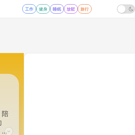
工作
健身
睡眠
放鬆
旅行
，陪
的
！就