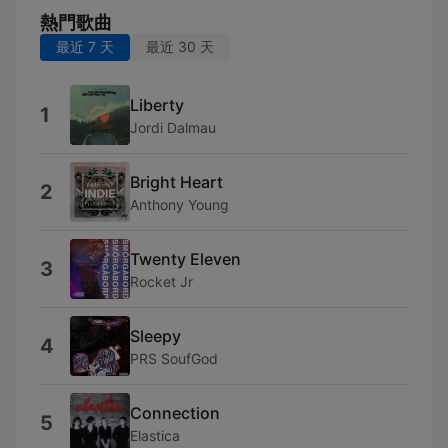
熱門歌曲
最近 7 天
最近 30 天
Liberty
1
Jordi Dalmau
Bright Heart
2
Anthony Young
Twenty Eleven
3
Rocket Jr
Sleepy
4
PRS SoufGod
Connection
5
Elastica