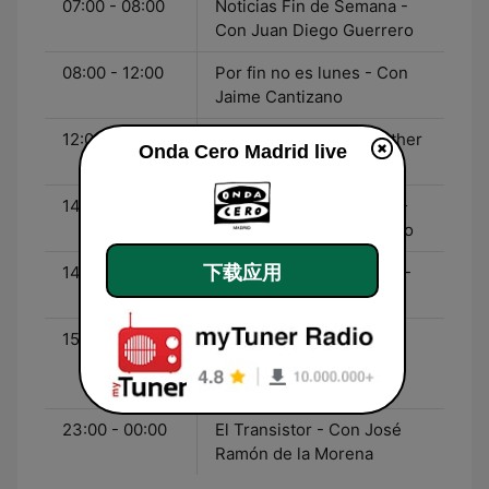
07:00 - 08:00
Noticias Fin de Semana -
Con Juan Diego Guerrero
08:00 - 12:00
Por fin no es lunes - Con
Jaime Cantizano
12:00 - 14:00
Gente Viajera - Con Esther
Onda Cero Madrid live
Eiros
14:00 - 14:30
Noticias Fin de Semana -
Con Juan Diego Guerrero
下载应用
14:30 - 15:00
Como el Perro y el Gato -
Con Carlos Rodríguez
15:00 - 23:00
Radioestadio - Con
Antonio Esteva y Javier
Ruiz Taboada
23:00 - 00:00
El Transistor - Con José
Ramón de la Morena