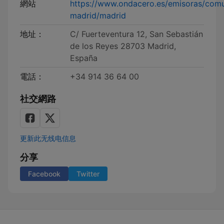
網站
https://www.ondacero.es/emisoras/com
madrid/madrid
地址：
C/ Fuerteventura 12, San Sebastián
de los Reyes 28703 Madrid,
España
電話：
+34 914 36 64 00
社交網路
更新此无线电信息
分享
Facebook
Twitter