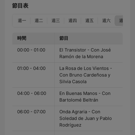
節目表
週一
週二
週三
週四
週五
週六
週日
時間
節目
00:00 - 01:00
El Transistor - Con José
Ramón de la Morena
01:00 - 04:00
La Rosa de Los Vientos -
Con Bruno Cardeñosa y
Silvia Casola
04:00 - 06:00
En Buenas Manos - Con
Bartolomé Beltrán
06:00 - 07:00
Onda Agraria - Con
Soledad de Juan y Pablo
Rodríguez