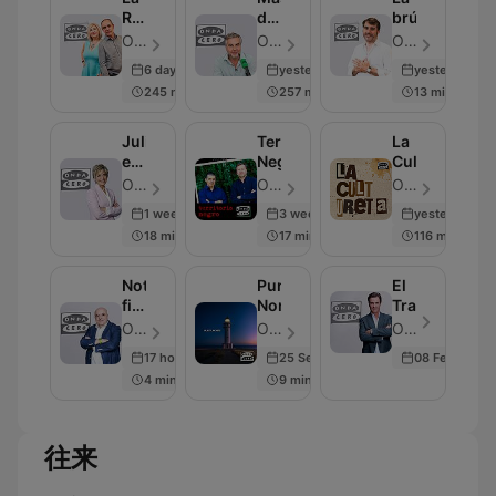
Rosa
de
brújula
de
uno
OndaCero - 單集 1133
OndaCero - 單集 333
OndaCero - 單集 307
los
6 days ago
yesterday
yesterday
Vientos
245 min
257 min
13 min
Julia
Territorio
La
en
Negro
Cultureta
la
OndaCero - 單集 300
OndaCero - 單集 637
OndaCero - 單集 300
onda
1 week ago
3 weeks ago
yesterday
18 min
17 min
116 min
Noticias
Punta
El
fin
Norte
Transistor
de
OndaCero - 單集 299
OndaCero - 單集 300
OndaCero - 單集 300
semana
17 hours ago
25 Sep 2025
08 Feb 2024
4 min
9 min
往来