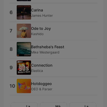
Carina
6
James Hunter
Ode to Joy
7
Kashido
Bathsheba's Feast
8
Mike Westergaard
Connection
9
Elastica
Hotdoggeo
10
OEO & Parser
La
Más
La