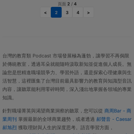
頁面
2
/
4
<
2
3
4
>
台灣的教育類 Podcast 市場發展極為蓬勃，讓學習不再侷限
於傳統教室，透過耳朵就能隨時汲取新知並促進個人成長。無
論您是想精進職場競爭力、學習外語，還是探索心理健康與生
活智慧，這裡匯集了台灣目前最具影響力的教育與知識型音訊
內容，讓聽眾能利用零碎時間，深入淺出地掌握各領域的專業
知識。
針對職場菁英與渴望商業洞察的聽眾，您可以從
商周Bar - 商
業周刊
掌握最新的全球商業趨勢，或者透過
郝聲音 - Caesar
郝旭烈
獲取理財與人生的深度思考。語言學習方面，