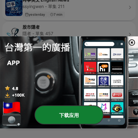
ssyingwen - 單集 211
yesterday
7 min
股市隱者
隱者 - 單集 457
2 days ago
29 min
童話透中島
童話透中島 - 單集 574
11 hours ago
14 min
佳倩&天祐
Patty & Phil - 單集 375
9 hours ago
26 min
宮說宮有理
國立故宮博物院 National Palace Museum - 單集 199
下载应用
1 week ago
53 min