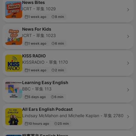
News Bites
ICRT - 單集 1029
1 week ago
8 min
News For Kids
ICRT - 單集 1023
1 week ago
6 min
KISS RADIO
KISSRADIO - 單集 1170
1 week ago
2 min
Learning Easy English
BBC - 單集 113
5 days ago
6 min
All Ears English Podcast
Lindsay McMahon and Michelle Kaplan - 單集 2780
10 hours ago
25 min
時事英文 English News