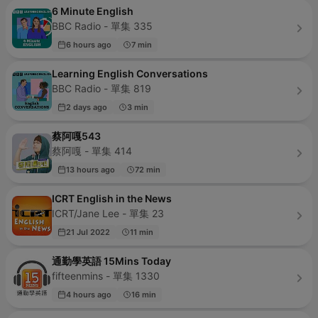
6 Minute English
BBC Radio - 單集 335
6 hours ago
7 min
Learning English Conversations
BBC Radio - 單集 819
2 days ago
3 min
蔡阿嘎543
蔡阿嘎 - 單集 414
13 hours ago
72 min
ICRT English in the News
ICRT/Jane Lee - 單集 23
21 Jul 2022
11 min
通勤學英語 15Mins Today
fifteenmins - 單集 1330
4 hours ago
16 min