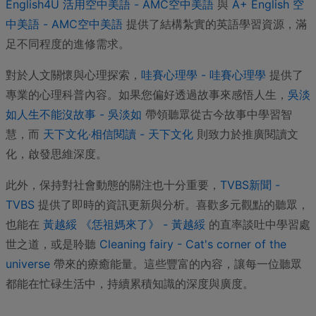
English4U 活用空中美語 - AMC空中美語
與
A+ English 空
中美語 - AMC空中美語
提供了結構紮實的英語學習資源，滿
足不同程度的進修需求。
對於人文關懷與心理探索，
哇賽心理學 - 哇賽心理學
提供了
專業的心理科普內容。如果您偏好透過故事來感悟人生，
吳淡
如人生不能沒故事 - 吳淡如
帶領聽眾從古今故事中學習智
慧，而
天下文化‧相信閱讀 - 天下文化
則致力於推廣閱讀文
化，啟發思維深度。
此外，保持對社會動態的關注也十分重要，
TVBS新聞 -
TVBS
提供了即時的資訊更新與分析。喜歡多元觀點的聽眾，
也能在
黃越綏 《恁祖媽來了》 - 黃越綏
的直率談吐中學習處
世之道，或是聆聽
Cleaning fairy - Cat's corner of the
universe
帶來的療癒能量。這些豐富的內容，讓每一位聽眾
都能在忙碌生活中，持續累積知識的深度與廣度。