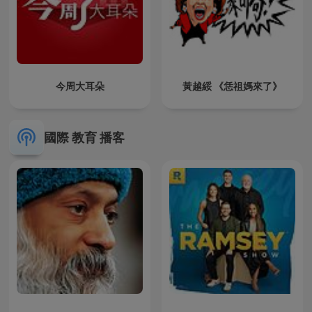
今周大耳朵
黃越綏 《恁祖媽來了》
國際 教育 播客