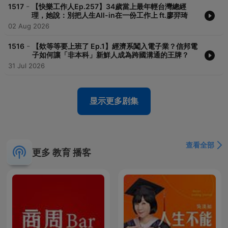
一趟捷運的時間，聽一本好書的精彩。
-
1517
【快樂工作人Ep.257】34歲當上最年輕台灣總經
理，她說：別把人生All-in在一份工作上 ft.廖羿琦
02 Aug 2026
Powered by
Firstory Hosting
-
1516
【欸等等要上班了 Ep.1】經濟系闖入電子業？信邦電
子如何讓「非本科」新鮮人成為跨國溝通的王牌？
31 Jul 2026
显示更多剧集
查看全部
更多 教育 播客