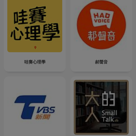
哇賽心理學
郝聲音