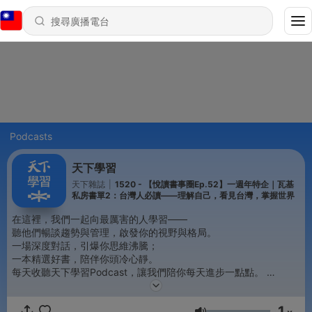
Podcasts
天下學習
天下雜誌
|
1520 - 【悅讀書事圈Ep.52】一週年特企｜瓦基
私房書單2：台灣人必讀——理解自己，看見台灣，掌握世界
在這裡，我們一起向最厲害的人學習——
聽他們暢談趨勢與管理，啟發你的視野與格局。
一場深度對話，引爆你思維沸騰；
一本精選好書，陪伴你頭冷心靜。
每天收聽天下學習Podcast，讓我們陪你每天進步一點點。
1
節目包括：