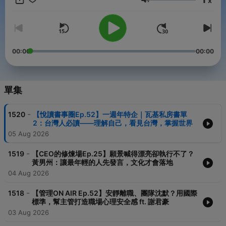
x
音量
【快樂工作人】：每週一08:00更新
職場沒人教的事，讓Cheers快樂工作人告訴你。
【管理ON AIR】：每週二08:00更新
00:00
00:00
名師親自說課，帶你聽懂管理痛點，應用課程解方，一起學習與改
變。
【人才戰情室】：每月第二、四週二15:00更新
單集
掌握產業變局，帶領職場人洞察先機，與決策者深聊育才用才之
道。
-
1520
【悅讀書事圈Ep.52】一週年特企｜瓦基私房書單
【CEO的修煉場】：每月第一、三每週三08:00更新
2：台灣人必讀——理解自己，看見台灣，掌握世界
天下CEO邀請各行業CEO朋友們分享面對大環境變化下的挑戰，如
05 Aug 2026
何修煉、堅持信念。
-
1519
【CEO的修煉場Ep.25】願景喊得漂亮卻執行不了？
【請問CEO】：每月第二、四週三08:00更新
黃男州：讓最年輕的人先發言，文化才會落地
不是老闆來說教，是聽他們內傷後的人生信念，思維轉念的靈光乍
04 Aug 2026
現！
-
【悅讀書事圈】：每週四08:00更新
1518
【管理ON AIR Ep.52】安靜離職、團隊沈默？用國際
標準，幫主管打造職場心理安全感 ft. 謝君豪
出版編輯第一手分享的共讀圈，更快速掌握好書的精華與觀點。
03 Aug 2026
【天下好讀】：每週五08:00更新