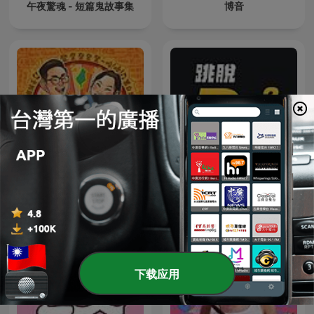
午夜驚魂 - 短篇鬼故事集
博音
寶島少年兄
跳脫Do式圈
下载应用