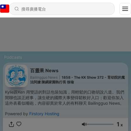
Podcasts
百靈果 News
Bailingguo News
|
1858 - The KK Show 372 - 育幼院的魔
法阿嬤 陳綢家園執行長 徐瑜
Kylie跟Ken 用雙語的對話包裝知識，用輕鬆的口吻胡說八道。我們
閒聊也談正經事，讓生硬的國際大事變得鬆軟好入口；歡迎你加入
這外表看似嘴砲，內容卻異於常人的有料聊天 Bailingguo News。
Powered by
Firstory Hosting
1
x
音量