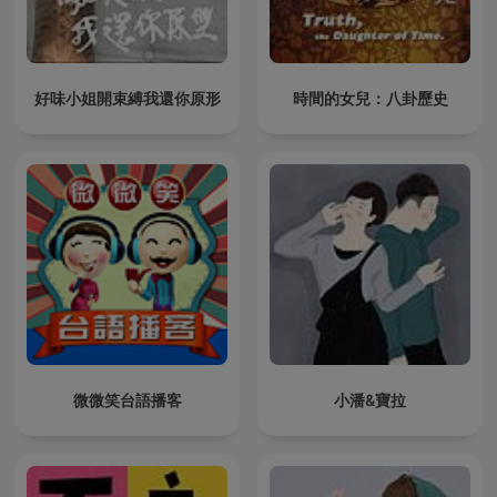
好味小姐開束縛我還你原形
時間的女兒：八卦歷史
微微笑台語播客
小潘&寶拉