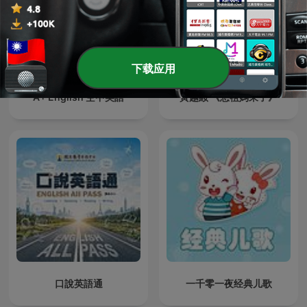
下载应用
A+ English 空中美語
黃越綏 《恁祖媽來了》
口說英語通
一千零一夜经典儿歌