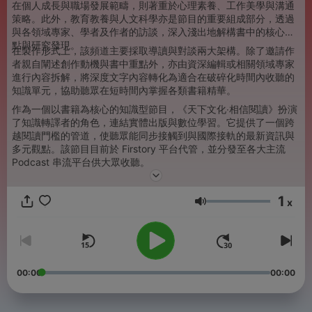
在個人成長與職場發展範疇，則著重於心理素養、工作美學與溝通
策略。此外，教育教養與人文科學亦是節目的重要組成部分，透過
與各領域專家、學者及作者的訪談，深入淺出地解構書中的核心論
點與研究發現。
在製作形式上，該頻道主要採取導讀與對談兩大架構。除了邀請作
者親自闡述創作動機與書中重點外，亦由資深編輯或相關領域專家
進行內容拆解，將深度文字內容轉化為適合在破碎化時間內收聽的
知識單元，協助聽眾在短時間內掌握各類書籍精華。
作為一個以書籍為核心的知識型節目，《天下文化‧相信閱讀》扮演
了知識轉譯者的角色，連結實體出版與數位學習。它提供了一個跨
越閱讀門檻的管道，使聽眾能同步接觸到與國際接軌的最新資訊與
多元觀點。該節目目前於 Firstory 平台代管，並分發至各大主流
Podcast 串流平台供大眾收聽。
1
x
音量
00:00
00:00