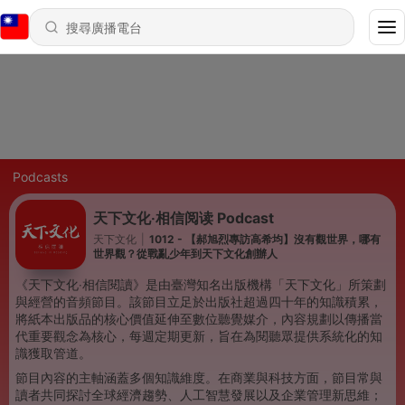
Podcasts
天下文化‧相信阅读 Podcast
天下文化
|
1012 - 【郝旭烈專訪高希均】沒有觀世界，哪有
世界觀？從戰亂少年到天下文化創辦人
《天下文化‧相信閱讀》是由臺灣知名出版機構「天下文化」所策劃
與經營的音頻節目。該節目立足於出版社超過四十年的知識積累，
將紙本出版品的核心價值延伸至數位聽覺媒介，內容規劃以傳播當
代重要觀念為核心，每週定期更新，旨在為閱聽眾提供系統化的知
識獲取管道。
節目內容的主軸涵蓋多個知識維度。在商業與科技方面，節目常與
讀者共同探討全球經濟趨勢、人工智慧發展以及企業管理新思維；