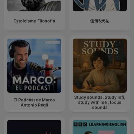
Estoicismo Filosofia
佳倩&天祐
Study sounds, Study lofi,
El Podcast de Marco
study with me , focus
Antonio Regil
sounds