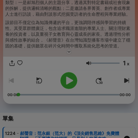
類型：一是郝旭烈個人的主題分享，透過其對特定書籍或社會現象
的拆解，提供邏輯清晰的觀點；二是邀請各界菁英、創作者或專業
人士進行訪談，藉由對談形式挖掘受訪者的生命歷程與專業經驗。
該節目不僅定位為知識傳遞的平台，更強調陪伴感與學習的持續
性。其受眾群體廣泛，包含追求職涯進階的專業人士、關注理財素
養的投資者，以及重視子女教育與心靈成長的家長。透過理性分析
與感性故事的結合，《郝聲音》在台灣知識型播客市場中建立了穩
固的基礎，提供聽眾在碎片化時間中獲取系統化思考的管道。
1
x
音量
00:00
00:00
單集
-
1224
郝聲音：范永銀（范大）的《頂尖銷售思維》免費體