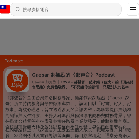
Podcasts
Caesar 郝旭烈的《郝声音》Podcast
Caesar 郝旭烈
|
1224 - 郝聲音：范永銀（范大）的《頂尖銷
售思維》免費體驗課。「不要讓你的頓悟，只是別人的基本
功。」
《郝聲音》是由台灣知名財務專家、暢銷作家郝旭烈（Caesar 郝
哥）所主持的教育與學習類播客節目。該節目以「好書、好人、好
故事」為核心理念，旨在透過多元的音訊內容，為聽眾提供跨領域
的知識與人生洞察。主持人郝旭烈具備深厚的商務與財務背景，曾
任職於台積電等科技產業並擔任跨國企業財務長，他將複雜的商業
邏輯與理財觀念轉化為淺顯易懂的生活智慧，是節目的重要特色。
在內容結構上，《郝聲音》主要涵蓋個人成長、職場素養、財商教
育、家庭關係以及書籍導讀等面向。節目頻率穩定，通常分為兩大