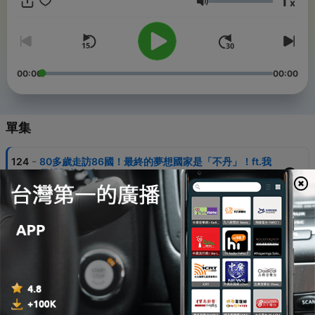
1
x
音量
📩廣告合作邀約，聯絡我們➡️sales@fmtaiwan.com
Powered by
Firstory Hosting
00:00
00:00
單集
-
124
80多歲走訪86國！最終的夢想國家是「不丹」！ft.我
母親劉華女士
14 May 2026
-
123
成年後再次同住！性格迥異的家人如何相處？ ft.我母
親劉華女士
07 May 2026
-
122
超級銷售員也能是內向 I 人，銷售冠軍的三把「金鑰
匙」！ ft.徐昭卿
30 Apr 2026