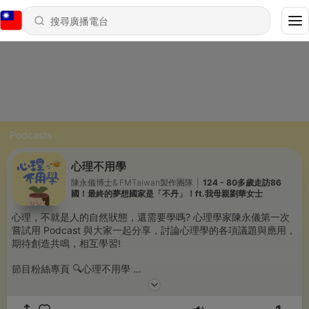
Podcasts
心理不用學
陳永儀博士& FMTaiwan製作團隊
|
124 - 80多歲走訪86
國！最終的夢想國家是「不丹」！ft.我母親劉華女士
心理，不就是人的自然狀態，還需要學嗎? 心理學家陳永儀第一次
嘗試用 Podcast 與大家一起分享，討論心理學的各項議題與應用，
期待創造共鳴，相互學習!
節目粉絲專頁 🔍心理不用學
心理不用學IG:https://reurl.cc/WrQq2L
心理不用學FB: https://reurl.cc/55W8nv