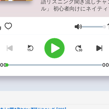
語リスニング聞き流しチャ
ル」 初心者向けにネイティブの
英語表現を紹介するチャン
です。 YouTubeは字幕付きで学
音量
習できます。 通勤・通学・車で
の移動、隙間時間に気軽に
流してください。 公式サイト：
https://eigodemanbu.com/
YouTube：
https://www.youtube.com/
:00
00