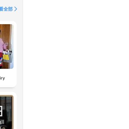
看全部
iry