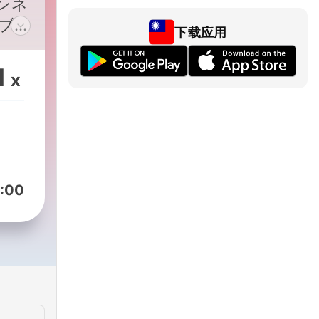
ンネ
下载应用
ネル
1
x
聞き
c/SakuraEnglishSchool/
:00