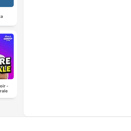
za
oir -
rale