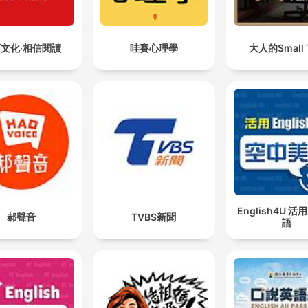
文化‧相信閱讀
哇賽心理學
大人的Small T
English4U 
郝聲音
TVBS新聞
語