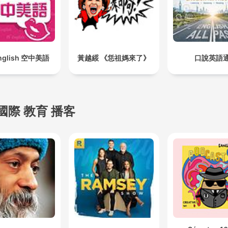
nglish 空中美語
黃越綏 《恁祖媽來了》
口說英語
國際 教育 播客