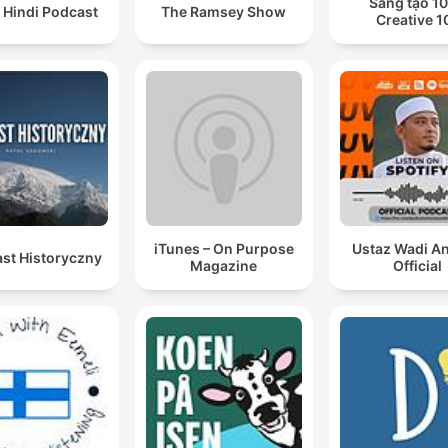
Sáng tạo 10
 Hindi Podcast
The Ramsey Show
Creative 1
iTunes – On Purpose
Ustaz Wadi A
st Historyczny
Magazine
Official