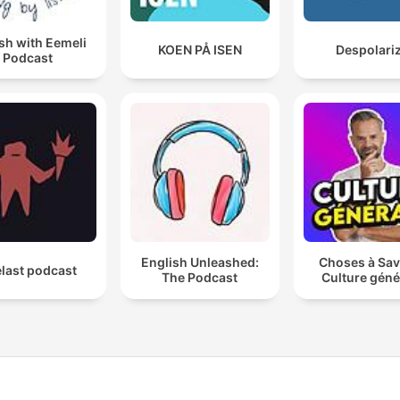
sh with Eemeli
KOEN PÅ ISEN
Despolari
Podcast
English Unleashed:
Choses à Sav
last podcast
The Podcast
Culture géné