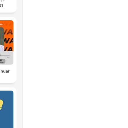
1 -
01
nnuar