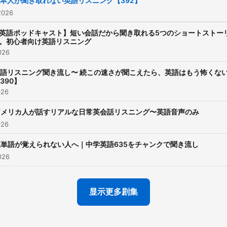
本人が聞き取れない英語リスニング【392】
2026
英語ポッドキャスト】短い会話だから聞き取れる5つのショートストー
。初心者向け英語リスニング
026
語リスニング聞き流し〜 続この速さが聞こえたら、英語はもう怖くな
390】
026
アメリカ人が話すリアルな日常英会話リスニング〜英語音声のみ
026
英単語が覚えられない人へ｜中学英語635をチャンクで聞き流し
026
显示更多剧集