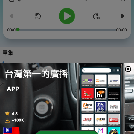
音量
Powered by
Firstory Hosting
00:00
00:00
單集
-
637
【閱讀測驗】西方狍｜隱於林、停至冬，待一場春風
06 Aug 2026
-
636
【閱讀測驗】西方狍｜隱於林、停至冬，待一場春風
05 Aug 2026
-
635
【翻譯】
04 Aug 2026
-
634
【新聞集錦】
03 Aug 2026