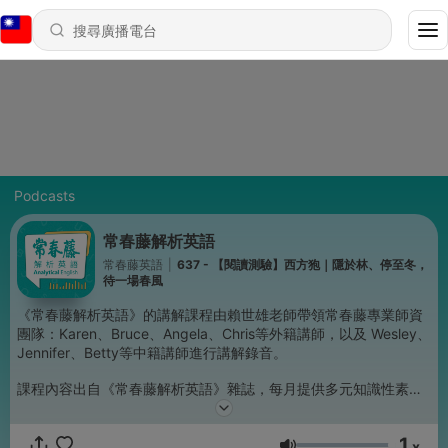
Podcasts
常春藤解析英語
常春藤英語
|
637 - 【閱讀測驗】西方狍｜隱於林、停至冬，
待一場春風
《常春藤解析英語》的講解課程由賴世雄老師帶領常春藤專業師資
團隊：Karen、Bruce、Angela、Chris等外籍講師，以及 Wesley、
Jennifer、Betty等中籍講師進行講解錄音。
課程內容出自《常春藤解析英語》雜誌，每月提供多元知識性素養
導向文章，
結合學測題型演練、文法解析及重點單字，幫助學測考生及中級-中
1
高級之英語學習者，全方位提升聽、說、讀、寫英語能力。
x