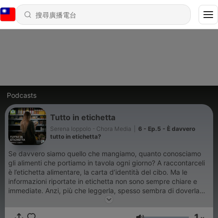
Podcasts
Tutto in etichetta
Serena Ioppolo - Chora Media
|
6 - Ep.5 - È davvero
tutto in etichetta?
Se davvero siamo quello che mangiamo, quanto conosciamo
gli alimenti che portiamo in tavola ogni giorno? A raccontarceli
è l’etichetta alimentare, la carta d’identità del cibo. Ma le
informazioni riportate in etichetta non sono sempre chiare e
immediate. Anzi, più che leggerla, spesso sembra di doverla
decifrare! Tutto in etichetta è la serie podcast pensata per
orientarci meglio nella lettura dell’etichetta e nelle nostre scelte
1