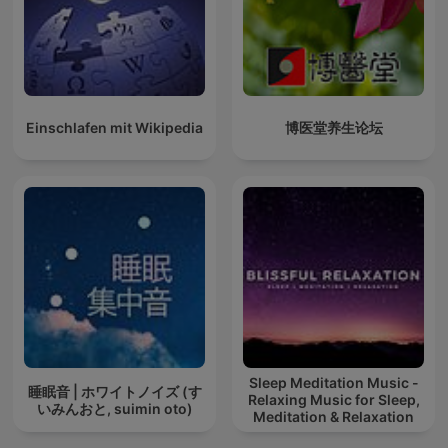
Einschlafen mit Wikipedia
博医堂养生论坛
Sleep Meditation Music -
睡眠音 | ホワイトノイズ (す
Relaxing Music for Sleep,
いみんおと, suimin oto)
Meditation & Relaxation