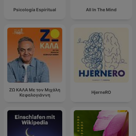
Psicología Espiritual
All In The Mind
ΖΩ ΚΑΛΑ Με τον Μιχάλη
HjerneRO
Κεφαλογιάννη