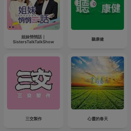
姐妹悄悄話｜
聽康健
SistersTalkTalkShow
三交製作
心靈的春天