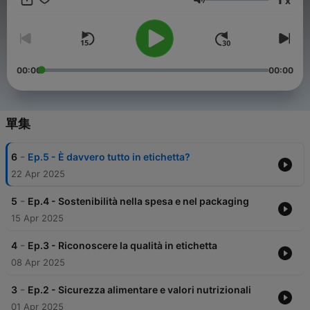
x
alimentari. La host Serena Ioppolo ci accompagna in un
音量
percorso di approfondimento, analizzando - insieme a esperti
in materia - tutto ciò che c’è in etichetta, ma soprattutto quello
che manca e che, invece, servirebbe per garantire trasparenza
ai consumatori. "Tutto in etichetta" è un podcast di Chora
Media promosso da Coldiretti. Raccontato da Serena Ioppolo.
00:00
00:00
Scritto da Elettra Sofia Mauri. La cura editoriale è di Graziano
Nani. La supervisione del suono e della musica è di Luca
Micheli. La post produzione e il montaggio sono di Guido
Bertolotti. Il progetto grafico è di Rebecca Grassi. Il project
單集
manager è Marco Paltrinieri. La producer è Sabrina Patilli. Il
coordinamento della post produzione è di Matteo Scelsa. I
-
6
Ep.5 - È davvero tutto in etichetta?
fonici di presa diretta sono Giovanni Cerri e Davide
Debenedetti. I fonici di studio sono Lucrezia Marcelli, Riccardo
22 Apr 2025
Mazza e Luca Possi. Le musiche sono su licenza Machiavelli
Music E/O Universal Music Publishing Ricordi srl. Si ringrazia
-
5
Ep.4 - Sostenibilità nella spesa e nel packaging
per la consulenza il Professor Stefano Masini, capo area
15 Apr 2025
ambiente e territorio di Coldiretti.
-
4
Ep.3 - Riconoscere la qualità in etichetta
08 Apr 2025
-
3
Ep.2 - Sicurezza alimentare e valori nutrizionali
01 Apr 2025