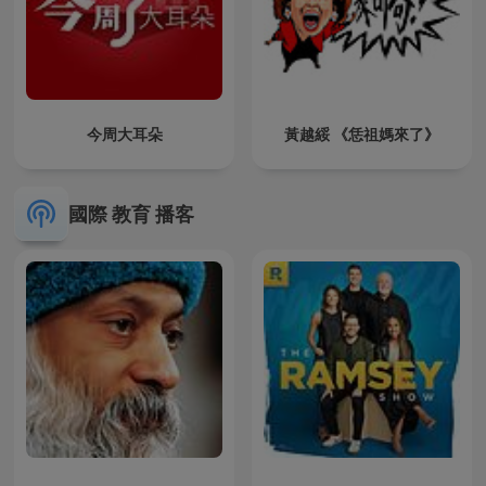
今周大耳朵
黃越綏 《恁祖媽來了》
國際 教育 播客