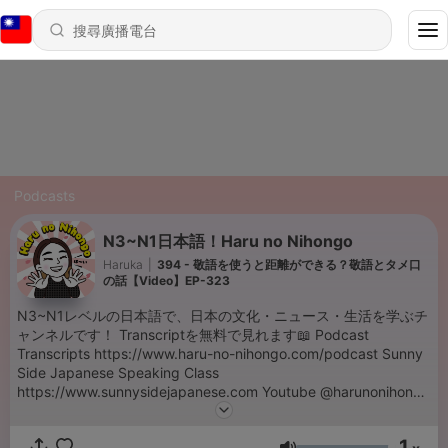
Podcasts
N3~N1日本語！Haru no Nihongo
Haruka
|
394 - 敬語を使うと距離ができる？敬語とタメ口
の話【Video】EP-323
N3~N1レベルの日本語で、日本の文化・ニュース・生活を学ぶチ
ャンネルです！ Transcriptを無料で見れます📖 Podcast
Transcripts https://www.haru-no-nihongo.com/podcast Sunny
Side Japanese Speaking Class
https://www.sunnysidejapanese.com Youtube @harunonihongo
https://www.youtube.com/channel/UCauyM-
A8JIJ9NQcw5_jF00Q/ Patreon
1