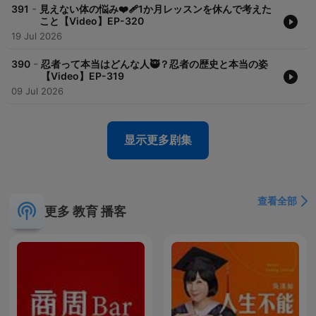
-
391
見えない体の悩み❤️‍🩹1か月レッスンを休んで考えた
こと【Video】EP-320
19 Jul 2026
-
390
忍者って本当はどんな人🥷？忍者の歴史と本当の姿
【Video】EP-319
09 Jul 2026
显示更多剧集
查看全部
更多 教育 播客