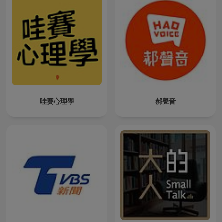
哇賽心理學
郝聲音