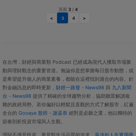
頁面
3
/
4
<
3
4
>
在台灣，財經與商業類 Podcast 已經成為現代人獲取市場脈
動與理財觀念的重要管道。無論你是想掌握每日股市動態，或
是希望提升個人的商業素養，都能在這裡找到適合的內容。針
對金融訊息的即時更新，
財經一路發 - News98
與
九八新聞
台 - News98
提供了精確的全球趨勢分析，協助聽眾解讀複
雜的政經局勢。若你偏好以輕鬆且直觀的方式了解股市，紅遍
全台的
Gooaye 股癌 - 謝孟恭
絕對是必聽之選，他以獨特的
節奏剖析投資市場與人生觀。
理財不僅是投資，更是對生活品質的追求。
吳淡如人生實用商