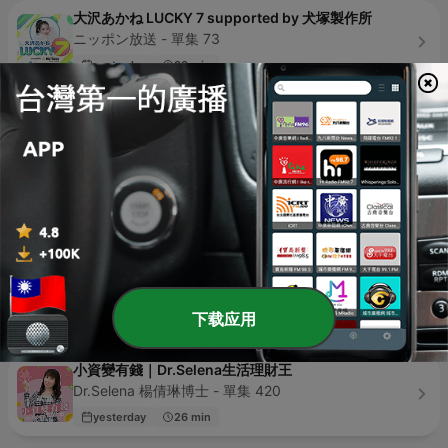
大沢あかね LUCKY 7 supported by 犬塚製作所
ニッポン放送 - 單集 73
yesterday
33 min
Taiwan Scene 旅遊瞭望台
Taiwan Scene - 單集 49
1 week ago
40 min
陶迪說·房產｜居住｜城市
陶迪 & 麻太 - 單集 374
2 days ago
23 min
先來一杯 我們再聊
伊甸基金會 - 單集 74
下载应用
3 days ago
88 min
小資變有錢｜Dr.Selena生活理財王
Dr.Selena 楊倩琳博士 - 單集 420
yesterday
26 min