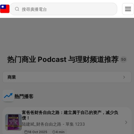
热门商业 Podcast 与理财频道推荐
50
商業
熱門播客
富爸爸财务自由之路：建立属于自己的资产，减少负
债！
陆建斌_财务自由之路 - 單集 1233
18 Oct 2025
4 min