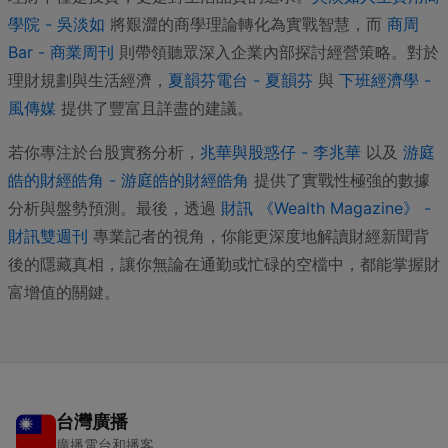
學院 - 吳淡如
將艱澀的商學理論轉化為實戰智慧，而
商周
Bar - 商業周刊
則帶領聽眾深入企業內部探討經營策略。對於
理財規劃與生活經濟，
夏韻芬電台 - 夏韻芬
與
下班經濟學 -
風傳媒
提供了豐富且詳盡的建議。
若你專注於台股實務分析，
兆華與股惑仔 - 李兆華
以及
游庭
皓的財經皓角 - 游庭皓的財經皓角
提供了實戰性極強的數據
分析與盤勢預測。最後，透過
財訊 《Wealth Magazine》 -
財訊雙週刊
專業記者的視角，你能更深度地解讀財經新聞背
後的隱藏真相，讓你無論在通勤或忙碌的空檔中，都能掌握財
富增值的關鍵。
台灣廣播
廣播電台和播客