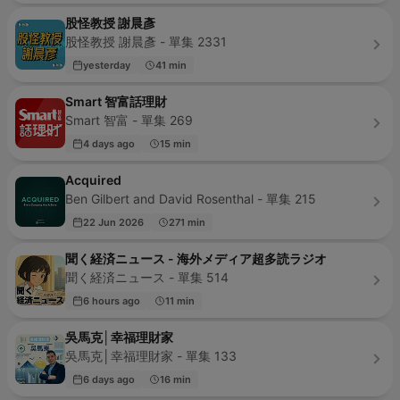
股怪教授 謝晨彥
股怪教授 謝晨彥 - 單集 2331
yesterday
41 min
Smart 智富話理財
Smart 智富 - 單集 269
4 days ago
15 min
Acquired
Ben Gilbert and David Rosenthal - 單集 215
22 Jun 2026
271 min
聞く経済ニュース - 海外メディア超多読ラジオ
聞く経済ニュース - 單集 514
6 hours ago
11 min
吳馬克│幸福理財家
吳馬克│幸福理財家 - 單集 133
6 days ago
16 min