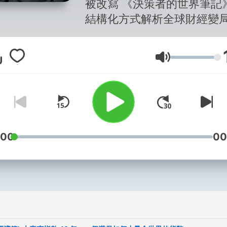
被改寫 《決策者的世界筆記》 以
結構化方式解析全球財經變
提供決策定錨。不是即時行
沒有情緒性評論，由國際業
音量
景的 Jeff ，偕同跨國顧問
團隊製作，只為一件事——
台灣看見世界變局。
📅 每週二 17:00｜《決策者
:00
00
界筆記｜經濟篇》
📅 每週五 17:00｜《決策者
界筆記｜科技篇》
🎙 不定期｜《決策最前線》
全球商務人物訪談