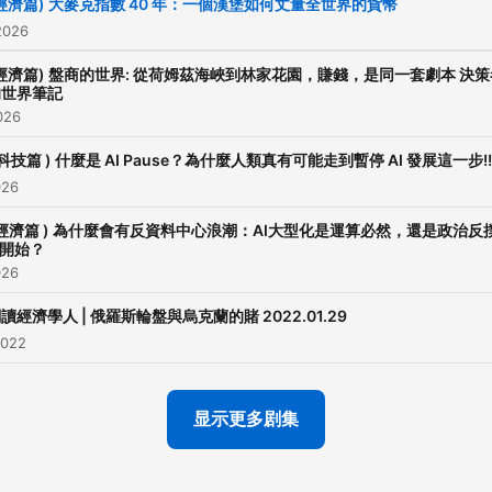
經濟篇) 大麥克指數 40 年：一個漢堡如何丈量全世界的貨幣
2026
經濟篇) 盤商的世界: 從荷姆茲海峽到林家花園，賺錢，是同一套劇本 決策
的世界筆記
026
 科技篇 ) 什麼是 AI Pause？為什麼人類真有可能走到暫停 AI 發展這一步!!
026
 經濟篇 ) 為什麼會有反資料中心浪潮：AI大型化是運算必然，還是政治反
Powered by
Firstory Hosti
開始？
026
讀經濟學人 | 俄羅斯輪盤與烏克蘭的賭 2022.01.29
2022
显示更多剧集