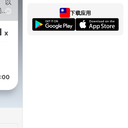
局，
下载应用
情，
務背
1
x
與媒體
站在
的世
:00
的世
——