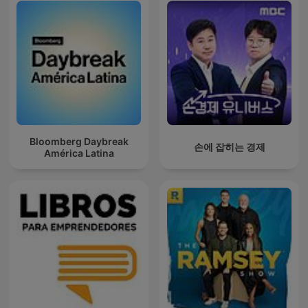
Bloomberg Daybreak
손에 잡히는 경제
América Latina