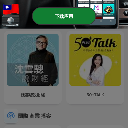
下载应用
夏韻芬電台
財訊 《Wealth Magazine》
沈雲驄說財經
50+TALK
國際 商業 播客