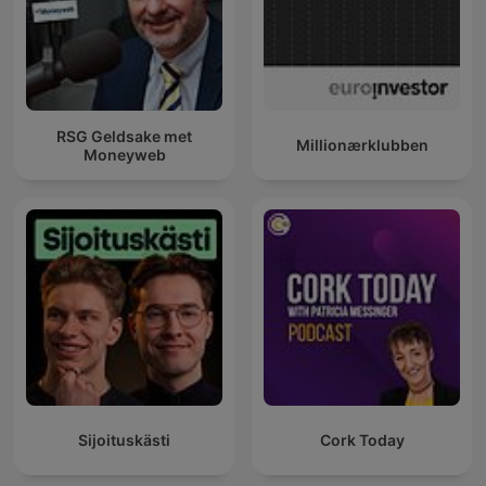
RSG Geldsake met
Millionærklubben
Moneyweb
Sijoituskästi
Cork Today