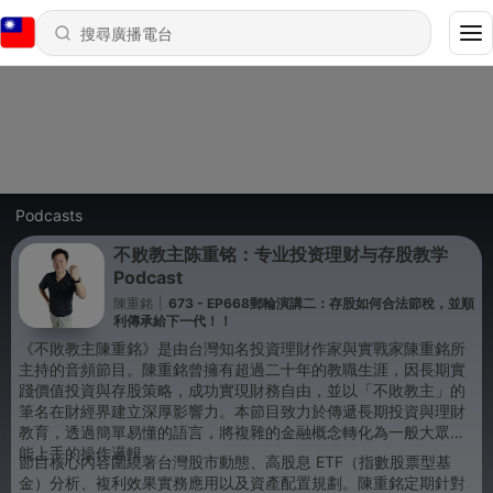
Podcasts
不败教主陈重铭：专业投资理财与存股教学
Podcast
陳重銘
|
673 - EP668郵輪演講二：存股如何合法節稅，並順
利傳承給下一代！！
《不敗教主陳重銘》是由台灣知名投資理財作家與實戰家陳重銘所
主持的音頻節目。陳重銘曾擁有超過二十年的教職生涯，因長期實
踐價值投資與存股策略，成功實現財務自由，並以「不敗教主」的
筆名在財經界建立深厚影響力。本節目致力於傳遞長期投資與理財
教育，透過簡單易懂的語言，將複雜的金融概念轉化為一般大眾皆
能上手的操作邏輯。
節目核心內容圍繞著台灣股市動態、高股息 ETF（指數股票型基
金）分析、複利效果實務應用以及資產配置規劃。陳重銘定期針對