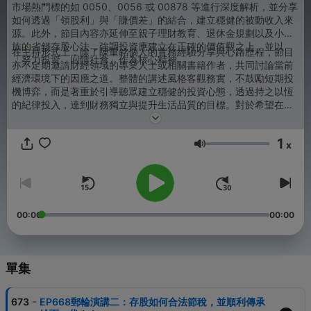
市場熱門標的如 0050、0056 或 00878 等進行深度解析，並分享
如何透過「領股利」與「賺價差」的結合，建立穩健的被動收入來
源。此外，節目內容亦延伸至親子理財教育、退休金規劃以及小資
族的省錢存股心法，強調投資應建立在正確的價值觀之上，並以
在主持形式上，除了陳重銘個人的實務經驗分享與心路歷程，節目
「努力投資，回饋社會」作為核心精神。
亦不定期邀請財經領域的專業人士或相關書籍作者，共同討論當前
經濟環境下的因應之道。整體的講述風格客觀務實，不鼓勵短期投
機博弈，而是著重於引導聽眾建立穩健的投資心態，透過持之以恆
的紀律投入，達到財務獨立與提升生活品質的目標。對於希望在繁
雜市場資訊中尋求系統化理財知識的聽眾而言，這是一個提供實務
操作建議與觀念導正的專業財經頻道。
1
x
音量
00:00
00:00
單集
-
673
EP668郵輪演講二：存股如何合法節稅，並順利傳承