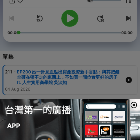
1
x
【YouTube影像版】
音量
👉 https://youtube.com/@charlies.insight
【關注我們更多】
👉 https://portaly.cc/charlies.insight
00:00
00:00
【合作洽詢】charlie@micmind.studio
Powered by
Firstory Hosting
單集
-
211
EP200 她一針見血點出房產投資新手盲點：與其把錢
全砸在帶不走的東西上，不如買一間位置更好的房子
ft. 人生實用商學院 吳淡如
04 Aug 2026
-
210
EP199 從 7 萬元起家到年營收破億，團購女王如何打
破流量迷思，聚焦在最信任你的鐵粉上 ft. 億萬團購女
王/Qual 韓國服飾創辦人 Coco 婉蓁
31 Jul 2026
-
209
EP198 打滾業界30年，她看過太多老闆砸重本在外部
行銷，卻沒發現真正拖垮效率的，是團隊內部溝通不