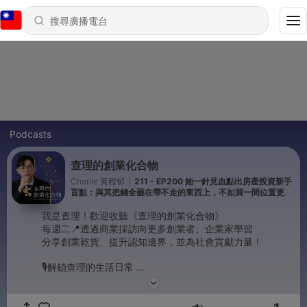
Podcasts
查理的創業化合物
Charlie 黃程郁
|
211 - EP200 她一針見血點出房產投資新手
盲點：與其把錢全砸在帶不走的東西上，不如買一間位置更好
的房子 ft. 人生實用商學院 吳淡如
我是查理！歡迎收聽《查理的創業化合物》
每週二📍透過商業採訪向更多創業者、企業家學習
分享創業乾貨、提升認知邊界，並為社會貢獻力量！
🎙️解鎖查理的生活日常
👉 https://www.instagram.com/charlie819698