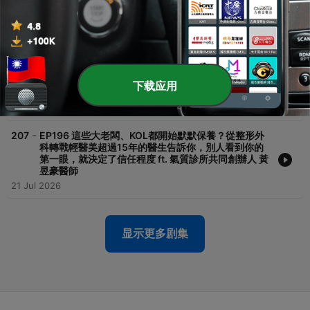
良造成的隱形損耗 ft. 影響力品牌學創辦人 公關教母 丁
菱娟
28 Jul 2026
-
208
EP197 廣告費持續燒，卻總是達不到目標？奧美創意
總監告訴你，能讓人願意看第二次的內容，才真正替
品牌賺錢 ft. 奧美集團 執⾏創意總監暨社群總指導 蔣依
下载应用
潔
24 Jul 2026
-
207
EP196 這些大老闆、KOL都開始默默保養？從整形外
科轉戰輕醫美超過15年的醫生告訴你，別人看到你的
第一眼，就決定了信任程度 ft. 氣質診所共同創辦人 黃
昱豪醫師
21 Jul 2026
显示更多剧集