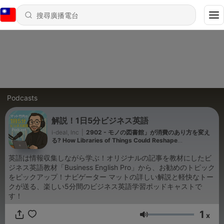
Podcasts
解説！1日5分ビジネス英語
i-deal, Inc
|
2902 - モノの図書館」が消費のあり方を変え
る? How Libraries of Things Could Reshape
Consumption
英語は情報収集しながら学ぶ！オリジナルの記事を教材にしたビ
ジネス英語教材「Business English Pro」から、お勧めのトピック
をピックアップ！ナビゲーター マットの詳しい解説と軽快なトー
クが送る、楽しい5分間のビジネス英語学習ポッドキャストで
す！
1
x
音量