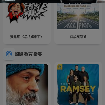
黃越綏 《恁祖媽來了》
口說英語通
國際 教育 播客