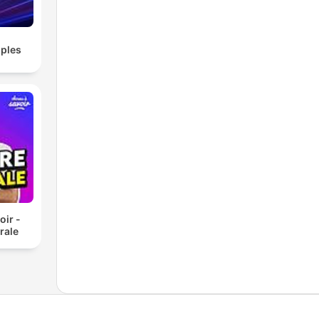
ples
oir -
rale