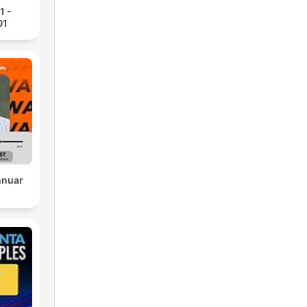
1 -
01
nnuar