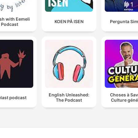
sh with Eemeli
KOEN PÅ ISEN
Pergunta Sim
Podcast
English Unleashed:
Choses à Sav
last podcast
The Podcast
Culture géné