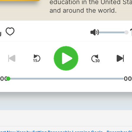
education in the United St
and around the world.
音量
:00
00