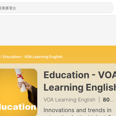
Education - VOA Learning English
Education - VO
Learning Englis
VOA Learning English
|
805 - Start New Year by Setting Reasonable Learning Goals - December 03, 2024
Innovations and trends in