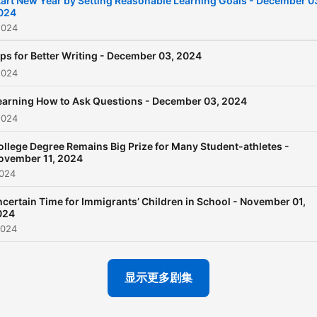
tart New Year by Setting Reasonable Learning Goals - December 0
024
2024
ips for Better Writing - December 03, 2024
2024
earning How to Ask Questions - December 03, 2024
2024
ollege Degree Remains Big Prize for Many Student-athletes -
ovember 11, 2024
2024
certain Time for Immigrants’ Children in School - November 01,
024
2024
显示更多剧集