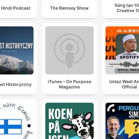
Sáng tạo 10
 Hindi Podcast
The Ramsey Show
Creative 1
iTunes – On Purpose
Ustaz Wadi A
st Historyczny
Magazine
Official