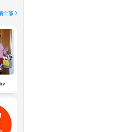
看全部
iry