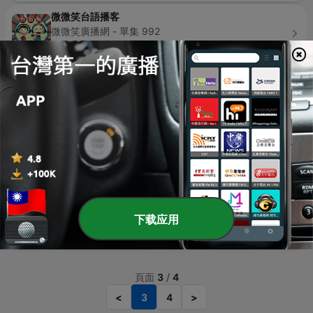
微微笑台語播客
微微笑廣播網 - 單集 992
15 hours ago
18 min
Global News Podcast
BBC World Service - 單集 288
8 hours ago
28 min
聽故事學英文
Sandy采聿老師 - 單集 226
yesterday
7 min
小潘&寶拉
Pam&Paula - 單集 646
下载应用
2 days ago
39 min
頁面
3
/
4
<
3
4
>