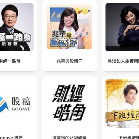
財經一路發
兆華與股惑仔
吳淡如人生實用
ooaye 股癌
游庭皓的財經皓角
下班經濟