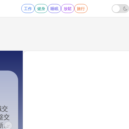
工作
健身
睡眠
放鬆
旅行
職交
盤交
新一