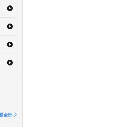
dOn
看全部