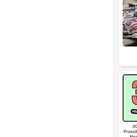
30
Presid
Non