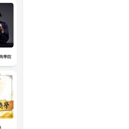
商學院
學