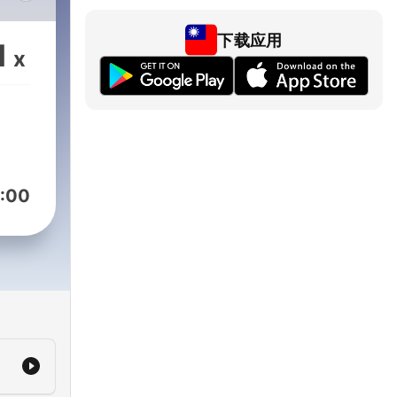
台股
生活
下载应用
1
x
 最
面​
新鮮
g |
:00
設計屬
資癮