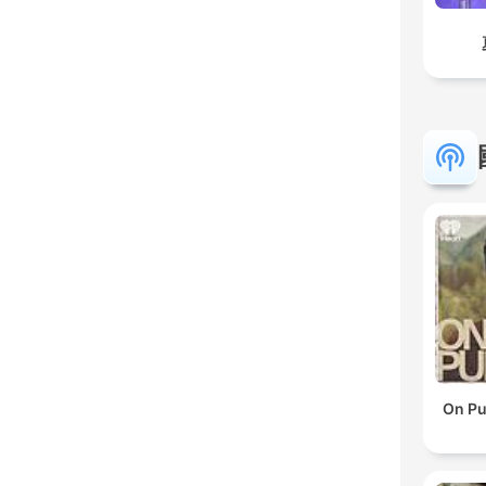
On Pu