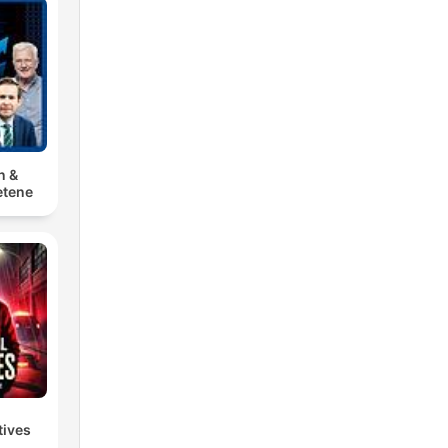
n &
tene
tives