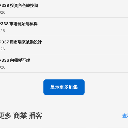
Hosting provided by
Soun
P339 投資角色轉換期
026
P338 市場開始清槓桿
026
P337 用市場來被動設計
026
P336 內需變不虛
026
显示更多剧集
更多 商業 播客
查