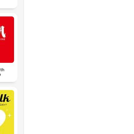
th
e》