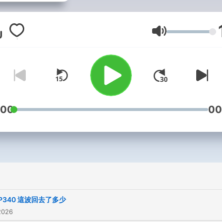
集開始聽） ​- 在這裡會分享
時事與實際交易的做法 並用
周遭大小事帶入投資理財觀念
音量
獨特的見解與真實金融的黑暗
市場沒有新鮮事，但總是有
人​創造新鮮事 | Podcast | Blo
Facebook | Instagram​
|youtube| ​- 投資癮各平台連結看
:00
00
更多👇
https://linktr.ee/wealtholic
Pressplay訂閱連結 →
https://reurl.cc/7oAEbb 
於自己的投資遊戲 工作邀約、投
資交易問題來信 解決你的投
P340 這波回去了多少
: wealtholic@gmail.com ​ --
2026