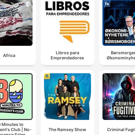
Libros para
Børsmorge
Africa
Emprendedores
Økonominyhe
 Minutes to
ent's Club | No-
The Ramsey Show
Criminal Fugi
sense Sales