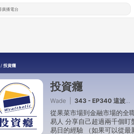
投資癮
投資癮
Wade
|
343 - EP340 這波回去了多少
從果菜市場到金融市場的全
易人 分享自己超過兩千個盯
易日的經驗 （如果可以從最