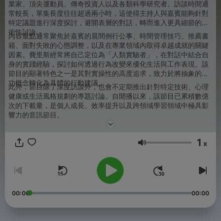
業家、頂尖運動員、傳奇投資人以及各類科學研究者。訪談時間通
常較長，單集長度往往超過兩小時，這使得主持人與嘉賓能夠針對
特定議題進行深度探討，避開表層的對話，轉而進入更具細節的技
術性討論。
內容重點通常聚焦於嘉賓的晨間例行公事、時間管理技巧、推薦書
籍、面對失敗的心態調整，以及在專業領域內取得卓越成就的關鍵
因素。費里斯經常將自己定位為「人類實驗者」，在對話中結合自
身的實踐經驗，探討如何透過行為改變來優化生活與工作表現。該
節目的顯著特色之一是其對實操性的高度追求，致力於將抽象的成
功概念轉化為具體的行動建議。
此外，節目除了深度訪談外，也會不定期推出針對特定技術、心理
健康或生活風格規劃的專題討論。自開播以來，該節目已累積數億
次的下載量，是個人成長、效率提升以及跨領域學習領域中極具影
響力的音訊節目。
1
x
音量
00:00
00:00