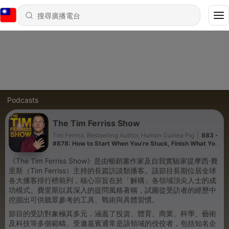
Podcasts
The Tim Ferriss Show
Tim Ferriss: Bestselling Author, Human Guinea Pig
|
883 -
#878: How to Start When You're Stuck, Finish What You
Begin, and Stop Waiting for Inspiration — Creative
Advice from Elizabeth Gilbert, Seth Godin, Joyce Carol
《The Tim Ferriss Show》是由暢銷書作家及自我實驗家提摩西·費
Oates, Anne Lamott and More
里斯（Tim Ferriss）主持的長篇訪談類播客。該節目長期位居全球
各大播客排行榜前列，核心宗旨在於「解構」各領域頂尖人士的成
功模式。費里斯以其深入的提問風格著稱，試圖從受訪者的經歷中
挖掘出可供聽眾參考的工具、戰術與具體習慣。
節目的受訪對象極其多元，涵蓋了投資、體育、商業、科學、藝術
及科技等多個範疇。受邀嘉賓通常是該領域的佼佼者，包括知名企