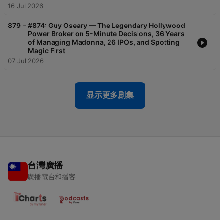
16 Jul 2026
-
879
#874: Guy Oseary — The Legendary Hollywood
Power Broker on 5-Minute Decisions, 36 Years
of Managing Madonna, 26 IPOs, and Spotting
Magic First
07 Jul 2026
显示更多剧集
台灣廣播
廣播電台和播客