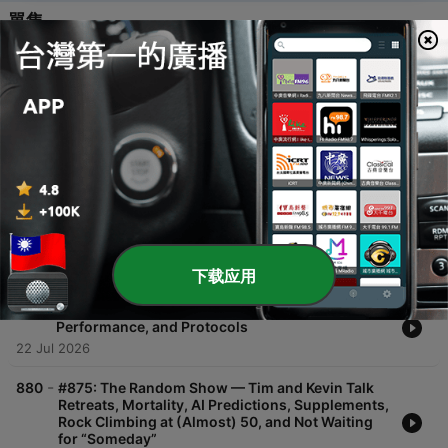
單集
-
883
#878: How to Start When You're Stuck, Finish
What You Begin, and Stop Waiting for Inspiration
— Creative Advice from Elizabeth Gilbert, Seth
Godin, Joyce Carol Oates, Anne Lamott and
More
05 Aug 2026
-
882
#877: Q&A with Tim — The Art of Male
Friendship, Mini-Retirements, Higher-
Resolution Living, Reinvention in The Age of AI,
and More
29 Jul 2026
下载应用
-
881
#876: Dr. Andrew Huberman — Peptides,
Performance, and Protocols
22 Jul 2026
-
880
#875: The Random Show — Tim and Kevin Talk
Retreats, Mortality, AI Predictions, Supplements,
Rock Climbing at (Almost) 50, and Not Waiting
for “Someday”