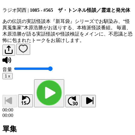
ラジオ関西
|
1085 - #565 ザ・トンネル怪談／霊道と発光体
あの伝説の実話怪談本『新耳袋』シリーズでお馴染み、“怪
異蒐集家”木原浩勝がお送りする、本格派怪談番組。 毎週、
木原浩勝が語る実話怪談や怪談検証をメインに、不思議と恐
怖に包まれたトークをお届けします。
音量
1
x
00:00
00:00
單集