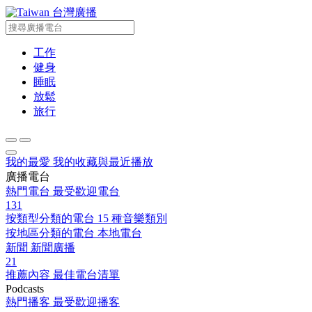
台灣廣播
工作
健身
睡眠
放鬆
旅行
我的最愛
我的收藏與最近播放
廣播電台
熱門電台
最受歡迎電台
131
按類型分類的電台
15 種音樂類別
按地區分類的電台
本地電台
新聞
新聞廣播
21
推薦內容
最佳電台清單
Podcasts
熱門播客
最受歡迎播客