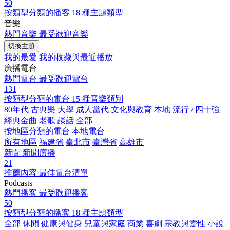
50
按類型分類的播客
18 種主題類型
音樂
熱門音樂
最受歡迎音樂
切換主題
我的最愛
我的收藏與最近播放
廣播電台
熱門電台
最受歡迎電台
131
按類型分類的電台
15 種音樂類別
80年代
古典樂
大學
成人當代
文化與教育
本地
流行 / 四十強
經典金曲
老歌
談話
全部
按地區分類的電台
本地電台
所有地區
福建省
臺北市
臺灣省
高雄市
新聞
新聞廣播
21
推薦內容
最佳電台清單
Podcasts
熱門播客
最受歡迎播客
50
按類型分類的播客
18 種主題類型
全部
休閒
健康與健身
兒童與家庭
商業
喜劇
宗教與靈性
小說