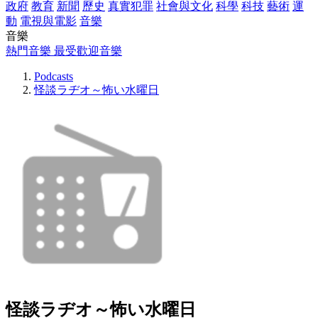
政府
教育
新聞
歷史
真實犯罪
社會與文化
科學
科技
藝術
運
動
電視與電影
音樂
音樂
熱門音樂
最受歡迎音樂
Podcasts
怪談ラヂオ～怖い水曜日
怪談ラヂオ～怖い水曜日