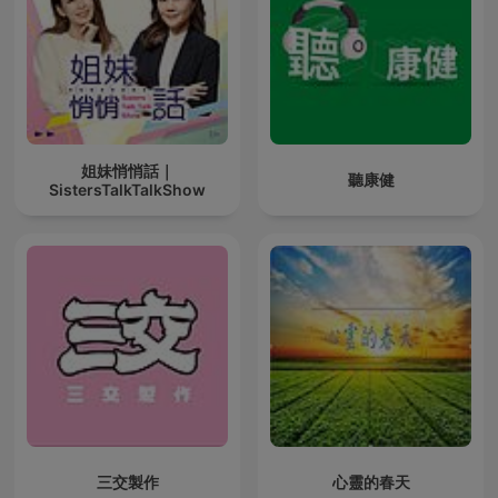
姐妹悄悄話｜
聽康健
SistersTalkTalkShow
三交製作
心靈的春天