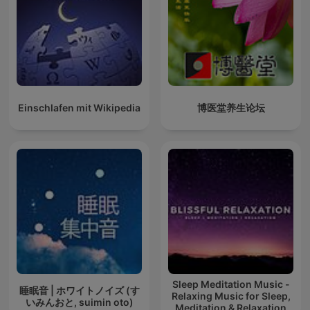
Einschlafen mit Wikipedia
博医堂养生论坛
Sleep Meditation Music -
睡眠音 | ホワイトノイズ (す
Relaxing Music for Sleep,
いみんおと, suimin oto)
Meditation & Relaxation