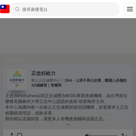
Podcasts
正念好給力
華人正念減壓中心
|
264 - 上班不再心好累，職場人必備的
32個練習｜李國筠
正念(Mindfulness)與正念減壓(MBSR)專業推廣機構，由台灣首位
榮獲美國麻州大學正念中心認證的老師 胡君梅所主持。
本中心為國內唯一合格之正念減壓師資培訓機構，並發展本土正念
校園師資培訓，成效卓著。
期待能以這個頻道，讓更多人有機會接觸與認識正念。
目前4個單元系列持續更新中：
1
►慢讀——想邀請你在通勤、夜晚、或片刻休息時，用耳朵讀一