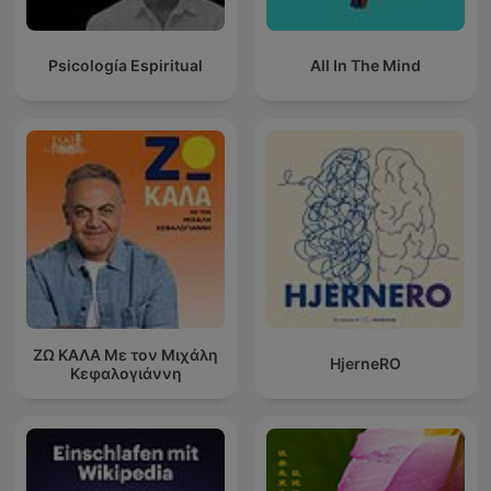
Psicología Espiritual
All In The Mind
ΖΩ ΚΑΛΑ Με τον Μιχάλη
HjerneRO
Κεφαλογιάννη