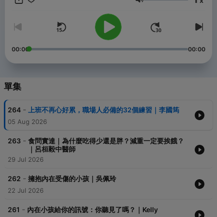
x
音量
篇，給心一段安靜。
►隨心慢慢說——Kelly 將邀請不同領域的來賓，從正念老師到生活
實踐者， 以真誠對話，慢慢說出心裡的故事～
►凱莉慢時光——聽Kelly 說說話。 在這，我們聊聊日常、放鬆與
覺察， 也許在每個你需要的片刻，就能讓你的世界慢下來一點。
00:00
00:00
►一起來練習正念吧——免費練習音檔
——
單集
華人正念減壓中心是台灣唯一由美國正念減壓發源地CFM 認證正念
師資培訓師：胡君梅老師帶領的合格正念減壓師資培訓機構。
我們專注於正念與正念減壓的專業推廣，提供優質的正念教學，應
-
264
上班不再心好累，職場人必備的32個練習｜李國筠
用於個人成長、身心健康、兒童親子、校園、臨床、醫療、企業等
05 Aug 2026
諸多領域。
-
263
食問實達｜為什麼吃得少還是胖？減重一定要挨餓？
官網｜https://www.mindfulness.com.tw/index
｜呂桓毅中醫師
▼合作洽詢▼（或只是更多好奇 or 只是想跟我們聊聊，歡迎來找我
29 Jul 2026
們）
-
Youtube｜https://www.youtube.com/@MBSR
262
擁抱內在受傷的小孩｜吳佩玲
FB｜https://www.facebook.com/chinesembsr
22 Jul 2026
instagram｜https://www.instagram.com/mbsrtw/
LINE｜@mbsrtw
-
261
內在小孩給你的訊號：你聽見了嗎？｜Kelly
email｜mbsrtw@mindfulness.com.tw