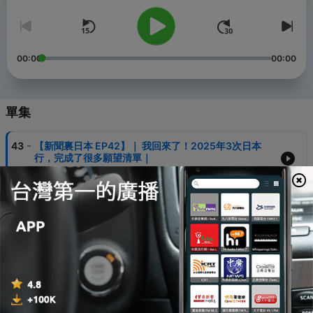
00:00
00:00
單集
-
43
【新聞裏日本 EP42】｜ 我回來了！2025年3次日本
行，完成了很多願望清單｜
14 Dec 2025
-
42
【新聞裏日本 EP41】｜ 今年の漢字「金」30年來第5
次｜
16 Dec 2024
-
41
【新聞裏日本 EP40】｜ 2024流行語大賞出爐 網友意
見兩極｜ 飯素銷量創紀錄 背後原因令人淚目｜
09 Dec 2024
-
40
【新聞裏日本 EP39】｜日本便利店 奇招吸引客人｜熊