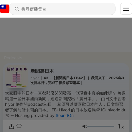
Podcasts
新聞裏日本
hiyori
|
43 - 【新聞裏日本 EP42】｜ 我回來了！2025年3
次日本行，完成了很多願望清單｜
大家眼中的日本一直都那麼閃閃發亮，但現實中真的如此嗎？ 每週
精選一些日本國內新聞，透過新聞挖出「裏日本」。 由日文學習者
hiyori創作的podcast節目， 希望可以讓喜歡日本的人，日文學習
者了解前所未聞的日本。 FB: Hiyori 的日本放送局🌈 IG: hiyorigidu
🫧 -- Hosting provided by
SoundOn
1
x
音量