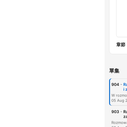
章節
單集
-
904
R
i
05 Aug 
-
903
R
z