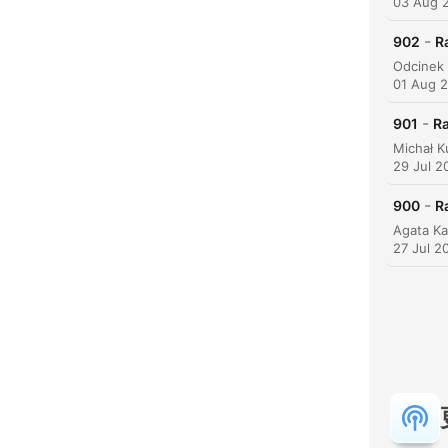
03 Aug 
-
902
R
01 Aug 
-
901
Ra
29 Jul 2
精彩
-
900
R
27 Jul 2