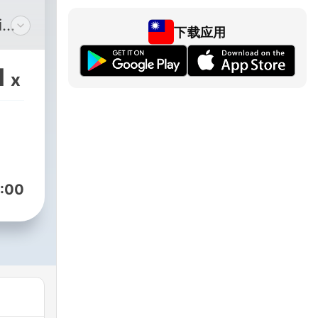
i
下载应用
dni
1
x
em
----
----
:00
l⁠