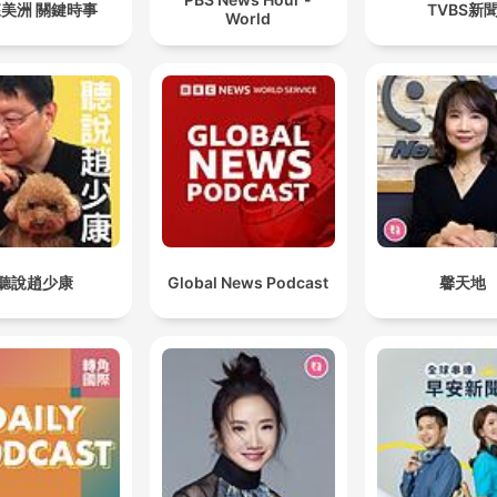
Nie znam żadnego miasta tej wielkości, która miałab
美洲 關鍵時事
TVBS新
World
taką liczbę wydarzeń kulturalnych, festiwali, instytucj
kultury.
00:43:00 · Rozmówca podkreśla niezwykłe bogactwo oferty
kulturalnej Zakopanego w stosunku do jego liczby mieszkańc
聽說趙少康
Global News Podcast
馨天地