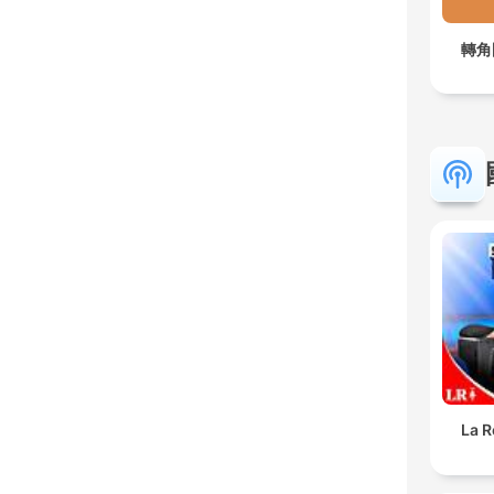
轉角
La R