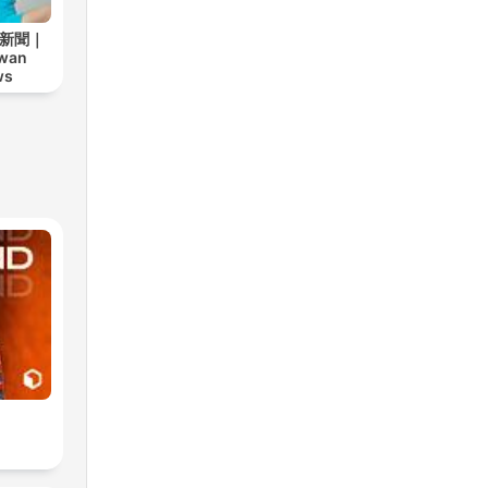
安新聞｜
iwan
ws