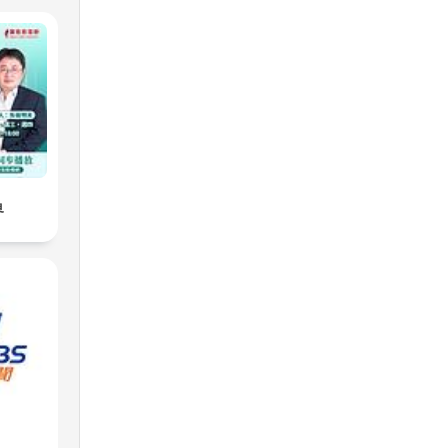
 w
e,
界
h
jne