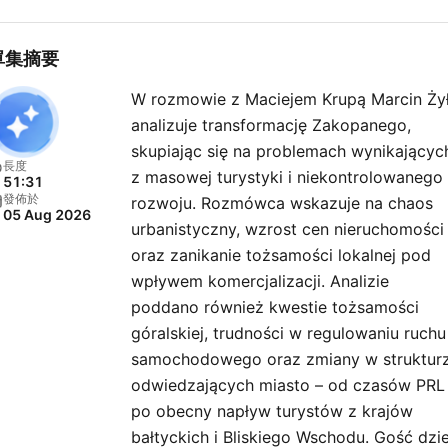
單集摘要
W rozmowie z Maciejem Krupą Marcin Ży
analizuje transformację Zakopanego,
skupiając się na problemach wynikającyc
長度
z masowej turystyki i niekontrolowanego
51:31
發佈於
rozwoju. Rozmówca wskazuje na chaos
05 Aug 2026
urbanistyczny, wzrost cen nieruchomości
oraz zanikanie tożsamości lokalnej pod
wpływem komercjalizacji. Analizie
poddano również kwestie tożsamości
góralskiej, trudności w regulowaniu ruchu
samochodowego oraz zmiany w struktur
odwiedzających miasto – od czasów PRL
po obecny napływ turystów z krajów
bałtyckich i Bliskiego Wschodu. Gość dzie