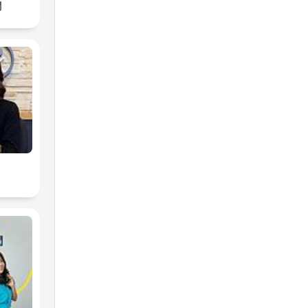
y
聞
i
ów.