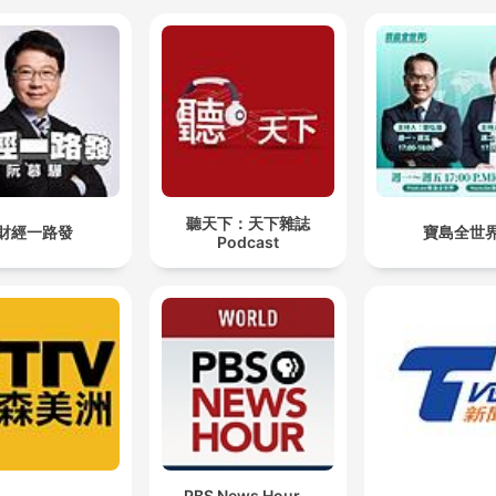
00:13:38 · Przytoczono dane dotyczące drastycznych zmian
strukturze demograficznej Zakopanego spowodowanych
wysokimi kosztami życia.
Więc tu wszyscy są skądś. A jest takie myślenie, że ni
my tu jesteśmy od zawsze, a oni tu przyszli. Więc to
jest pierwsze fałszywe myślenie.
00:19:55 · Rozmówca obala mit o niezmienności i pierwotnym
聽天下：天下雜誌
財經一路發
寶島全世
pochodzeniu mieszkańców Podhala.
Podcast
Ludzie są chciwi, przedsiębiorcy są chciwi, chcą
zarobić jak najwięcej. W związku z tym jedyne, co ic
może powstrzymać, to bardzo restrykcyjne, precyzy
i egzekwowalne prawo.
00:25:27 · Cytat wyjaśnia mechanizm przyczyniający się do
powstawania nielegalnej zabudowy na Podhalu.
PBS News Hour -