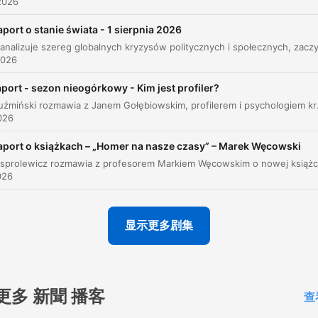
Ewolucja turystyki i zmiany w strukturze gości
00:31:03
2026
Ewolucja turystyki w Zakopanem
aport o stanie świata - 1 sierpnia 2026
00:37:55
Wspomnienia z dzieciństwa i przemiany miast
2026
00:40:35
port - sezon nieogórkowy - Kim jest profiler?
Unikalność kulturowa i mitologia Zakopanego
00:42:08
Michał Kuźmiński rozmawia z Janem Gołębiowskim, profilerem i psychologiem kryminalnym, na temat mechanizmów niepoczytalności o
點擊章節可直接跳轉至該時間點
026
亮點
aport o książkach – „Homer na nasze czasy” – Marek Węcowski
To jest taka love and hate relationship.
026
00:06:15 · Maciej Krupa opisuje swoje skomplikowane uczuci
do Zakopanego, łączące sentyment z gniewem na zachodzą
显示更多剧集
zmiany.
W ciągu ostatnich lat było chyba 3 czy 4 tysiące
stałych mieszkańców. W tej chwili to jest około 25
更多 新聞 播客
查
tysięcy i ten trend dalej trwa.