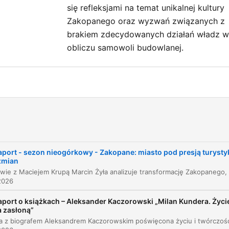
się refleksjami na temat unikalnej kultury
Zakopanego oraz wyzwań związanych z
brakiem zdecydowanych działań władz w
obliczu samowoli budowlanej.
Raport o stanie Zakopanego
00:00:05
Cena masowej turystyki i chaosu
00:04:41
Tożsamość i podziały społeczne w Podhalu
00:17:32
aport - sezon nieogórkowy - Zakopane: miasto pod presją turysty
 zmian
Tożsamość góralska i kwestia osadnictwa
00:18:39
2026
Problemy komunikacyjne i paraliż Zakopanego
00:22:48
aport o książkach – Aleksander Kaczorowski „Milan Kundera. Życi
Chaos budowlany i niewydolność prawa
00:25:27
a zasłoną”