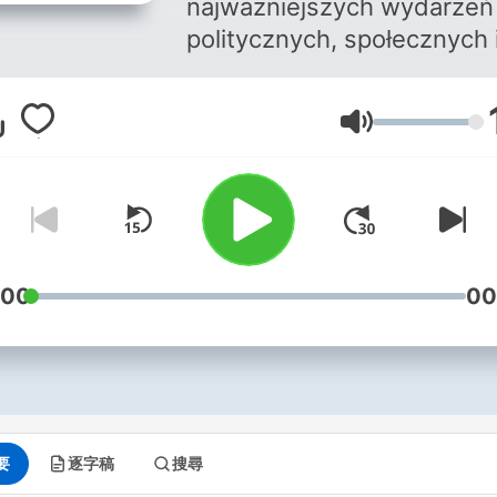
najważniejszych wydarzeń
politycznych, społecznych 
kulturalnych z ostatnich 7 
na świecie. Z udziałem
音量
dziennikarzy, ekspertów,
uczestników życia
politycznego, no i Dariusz
Rosiakiem oczywiście. ----
----------------------------
----- Odwiedź nas na: ➡️
:00
00
⁠⁠http://raportostanieswiata.p
要
逐字稿
搜尋