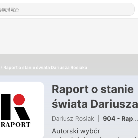
Raport o stanie świata Dariusza Rosiaka
Raport o stanie
świata Dariusz
Rosiaka
Dariusz Rosiak
|
904 - Raport - sezon nieogórkowy - Zakopane: miasto pod presją turystyki i zmian
Autorski wybór