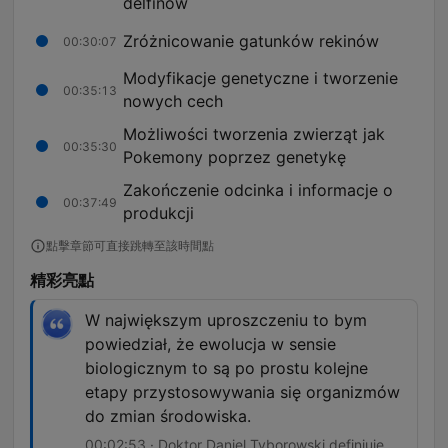
delfinów
Zróżnicowanie gatunków rekinów
00:30:07
Modyfikacje genetyczne i tworzenie
00:35:13
nowych cech
Możliwości tworzenia zwierząt jak
00:35:30
Pokemony poprzez genetykę
Zakończenie odcinka i informacje o
00:37:49
produkcji
點擊章節可直接跳轉至該時間點
精彩亮點
W największym uproszczeniu to bym
powiedział, że ewolucja w sensie
biologicznym to są po prostu kolejne
etapy przystosowywania się organizmów
do zmian środowiska.
00:02:53 · Doktor Daniel Tyborowski definiuje