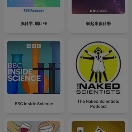
脳科学, 脳LIFE
聽起來很科學
The Naked Scientists
BBC Inside Science
Podcast