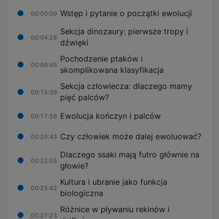
Wstęp i pytanie o początki ewolucji
00:00:00
Sekcja dinozaury: pierwsze tropy i
00:04:28
dźwięki
Pochodzenie ptaków i
00:09:45
skomplikowana klasyfikacja
Sekcja człowiecza: dlaczego mamy
00:15:39
pięć palców?
Ewolucja kończyn i palców
00:17:56
Czy człowiek może dalej ewoluować?
00:20:43
Dlaczego ssaki mają futro głównie na
00:22:55
głowie?
Kultura i ubranie jako funkcja
00:25:42
biologiczna
Różnice w pływaniu rekinów i
00:27:23