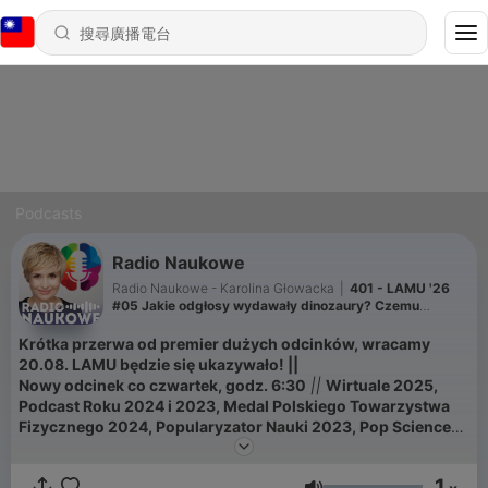
Podcasts
Radio Naukowe
Radio Naukowe - Karolina Głowacka
|
401 - LAMU '26
#05 Jakie odgłosy wydawały dinozaury? Czemu
człowiek ma pięć palców?
Krótka przerwa od premier dużych odcinków, wracamy
20.08. LAMU będzie się ukazywało! ||
Nowy odcinek co czwartek, godz. 6:30
||
Wirtuale 2025,
Podcast Roku 2024 i 2023, Medal Polskiego Towarzystwa
Fizycznego 2024, Popularyzator Nauki 2023, Pop Science
2023
||
RN to mądre rozmowy o naszym świecie i nas samych.
O próbach zrozumienia rzeczywistości na najgłębszym
1