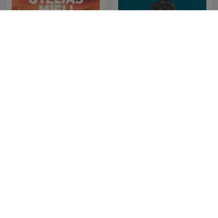
Utelias mieli
Голый землекоп
Kontrapovijest
Unexplained