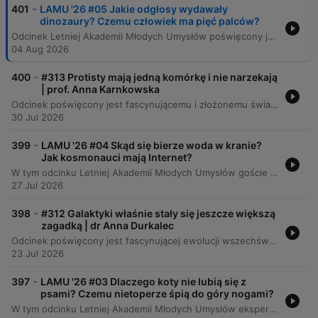
-
401
LAMU '26 #05 Jakie odgłosy wydawały
dinozaury? Czemu człowiek ma pięć palców?
Odcinek Letniej Akademii Młodych Umysłów poświęcony jest zagadnieniom ewolucji, dinozaurów oraz budowy ciała człowieka. Eksperci wyjaśniają procesy powstawania życia, mechanizmy adaptacji organizmów oraz fascynujące aspekty biologiczne, takie jak pochodzenie ptaków czy liczba palców u kręgowców. Rozmowa obejmuje także szeroki zakres tematów ewolucyjnych, od mechanizmów redukcji palców u zwierząt i pochodzenia kończyn, przez adaptacje ludzkiego ciała do ciepłego klimatu, aż po różnice w budowie rekinów i delfinów. Eksperci omawiają również możliwości i ograniczenia inżynierii genetycznej w kontekście tworzenia nowych cech oraz wpływ cywilizacji na ewolucję człowieka.
04 Aug 2026
-
400
#313 Protisty mają jedną komórkę i nie narzekają
| prof. Anna Karnkowska
Odcinek poświęcony jest fascynującemu i złożonemu światu protistów, analizując ich różnorodność – od pasożytniczych ameb wpływających na zachowanie gospodarzy, po organizmy modelowe o niezwykłych zdolnościach adaptacyjnych. Rozmówcy omawiają ewolucję systematyki biologicznej, która odchodzi od tradycyjnych królestw na rzecz supergrup, oraz znaczenie procesów takich jak endosymbioza i kleptoplastia w kształtowaniu eukariotów. Podczas rozmowy poruszane są kwestie nowoczesnej genomiki, która podważa przekonanie o prostocie organizmów jednokomórkowych. Eksperci przybliżają mechanizmy życia mikroorganizmów, rolę fitoplanktonu w ekosystemach oraz wyzwania związane z badaniem i hodowlą tych niezwykłych istot w warunkach laboratoryjnych.
30 Jul 2026
-
399
LAMU '26 #04 Skąd się bierze woda w kranie?
Jak kosmonauci mają Internet?
W tym odcinku Letniej Akademii Młodych Umysłów goście odpowiadają na pytania dzieci dotyczące technologii, kosmosu i historii. Rozmowy obejmują tematy takie jak budowa cyberprzestrzeni, komunikacja z Marsa oraz ewolucyjny wpływ gotowania na organizm człowieka. Eksperci poruszają również kwestie ekologiczne i technologiczne, wyjaśniając procesy uzdatniania wody w poznańskim Akwanecie oraz złożoność produkcji plastiku. Dyskusja obejmuje także wyzwania związane z recyklingiem, rolę tworzyw sztucznych w medycynie oraz znaczenie opakowań wielorazowych dla ochrony środowiska.
27 Jul 2026
-
398
#312 Galaktyki właśnie stały się jeszcze większą
zagadką | dr Anna Durkalec
Odcinek poświęcony jest fascynującej ewolucji wszechświata, od gęstej plazmy po złożone struktury galaktyczne. Rozmówcy analizują różnorodność galaktyk, procesy ich zderzeń oraz rolę ciemnej materii i energii w kształtowaniu kosmosu, przyglądając się jednocześnie strukturze Drogi Mlecznej. Program omawia przełomowe znaczenie nowoczesnych technologii, takich jak teleskop Jamesa Webba, który dostarcza danych podważających dotychczasowe modele kosmologiczne. Eksperci poruszają tematy odkryć Edwina Hubble'a, zagadki „małych czerwonych kropek” oraz nadchodzących rewolucji w astronomii dzięki nowym obserwatoriom.
23 Jul 2026
-
397
LAMU '26 #03 Dlaczego koty nie lubią się z
psami? Czemu nietoperze śpią do góry nogami?
W tym odcinku Letniej Akademii Młodych Umysłów eksperci odpowiadają na fascynujące pytania dotyczące świata zwierząt. Rozważamy mechanizmy zachowań domowych pupili, takie jak wycie psów czy relacje między kotami a psami, oraz badamy biologiczne zależności między wielkością organizmu a długością życia. Program przybliża również tajemnice innych gatunków – od mechanizmu widzenia u kotów i ochrony jeży, przez funkcjonowanie nietoperzy i ryb, aż po inteligencję delfinów. Na koniec dr Mikołaj Kaczmarski analizuje biologiczną możliwość istnienia smoków, rozważając ograniczenia fizyczne latających stworzeń oraz kulturowe postrzeganie tych legendarnych istot.