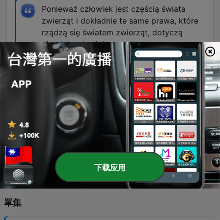
Ponieważ człowiek jest częścią świata
zwierząt i dokładnie te same prawa, które
rządzą się światem zwierząt, dotyczą
również człowieka.
00:21:37 · Odpowiedź na pytanie o możliwość
dalszej ewolucji gatunku ludzkiego.
Rzeczywiście, gdybyśmy chcieli dodać
skorupę żółwia do myszy, to by było
dosyć skomplikowane, bo to jest cała
rearanżacja całej architektury ciała.
00:36:49 · Wyjaśnienie trudności w łączeniu
cech anatomicznych pochodzących z zupełnie
różnych gatunków.
下载应用
單集