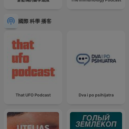
國際 科學 播客
That UFO Podcast
Dva i po psihijatra