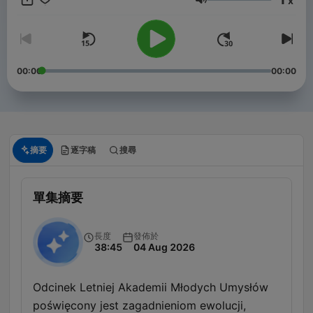
x
poziomie. Rozmawiam z naukowcami i naukowczyniami, którzy
音量
- fenomenalnie! - opowiadają o swoich badaniach i
dziedzinach wiedzy. Dyskutujemy nie tylko o tym CO wiemy,
ale też SKĄD to wiemy. Zobacz nasze Wydawnictwo RN:
https://radionaukowe.pl/wydawnictwo/ 👉 Zostań Patronem:
https://patronite.pl/radionaukowe 👉 Wesprzyj jednorazowo:
00:00
00:00
https://suppi.pl/radionaukowe 👉 Więcej:
https://radionaukowe.pl/ 👉 Sprawdź nasze WYDAWNICTWO
RN https://radionaukowe.pl//wydawnictwo, audiobooki dla
naszej publiczności taniej, skorzystaj z kodu: sluchamRN
摘要
逐字稿
搜尋
單集摘要
長度
發佈於
38:45
04 Aug 2026
Odcinek Letniej Akademii Młodych Umysłów
poświęcony jest zagadnieniom ewolucji,