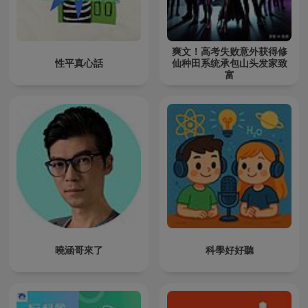
爽文！高考失败意外获得修
性平真心話
仙种田系统承包山头发家致
富
曉涵哥來了
科學好好聽