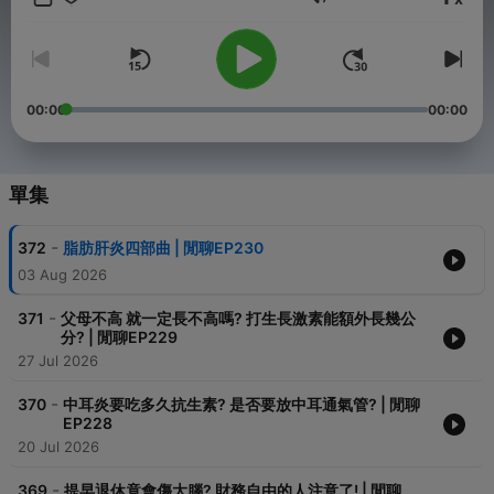
音量
*蒼藍鴿使用的保健品牌「藥師健生活」:
輸入折扣碼「bluepigeon」享全品項9折優惠!
點我購買▶ https://reurl.cc/N6Mb86
*支持蒼藍鴿產出Podcast：
00:00
00:00
https://pay.firstory.me/user/bluepigeon0810
*Podcast合作請來信：
bluepigeonn@gmail.com
單集
*Firstory/Spotify/Google/Apple/SoundOn/KKBox 搜尋"蒼藍鴿的
醫學通識"！
-
372
脂肪肝炎四部曲 | 閒聊EP230
Powered by
Firstory Hosting
03 Aug 2026
-
371
父母不高 就一定長不高嗎? 打生長激素能額外長幾公
分? | 閒聊EP229
27 Jul 2026
-
370
中耳炎要吃多久抗生素? 是否要放中耳通氣管? | 閒聊
EP228
20 Jul 2026
-
369
提早退休竟會傷大腦? 財務自由的人注意了! | 閒聊