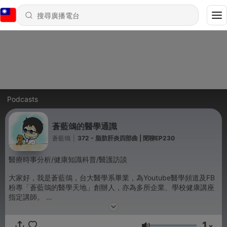
Podcasts
蒼藍鴿的醫學通識
蒼藍鴿
|
372 - 脂肪肝炎四部曲 | 閒聊EP230
醫療時事分析/健康知識科普/醫護訪談
大家好，我是蒼藍鴿，台大醫學系畢業，為Youtube醫學頻道及FB
粉專「蒼藍鴿的醫學天地」創辦人，亦為多所企業、學校健康講座
指定講師。
*蒼藍鴿精選作品及健康好物推薦▶ https://portaly.cc/bluepigeon
1
x