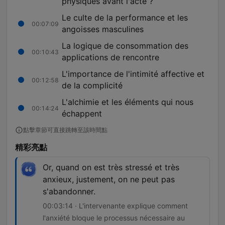
physiques avant l'acte ?
Le culte de la performance et les
00:07:09
angoisses masculines
La logique de consommation des
00:10:43
applications de rencontre
L'importance de l'intimité affective et
00:12:58
de la complicité
L'alchimie et les éléments qui nous
00:14:24
échappent
點擊章節可直接跳轉至該時間點
精彩亮點
Or, quand on est très stressé et très
anxieux, justement, on ne peut pas
s'abandonner.
00:03:14 · L'intervenante explique comment
l'anxiété bloque le processus nécessaire au