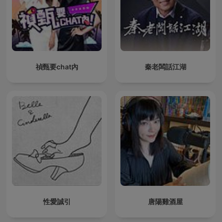
禎甄要chat內
秦老闆話江湖
性愛誠引
唐陽雞酒屋