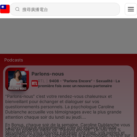
Podcasts
Parlons-nous
RTL
|
9408 - "Parlons Encore" - Sexualité : La
première fois avec un nouveau partenaire
"Parlons-nous" c’est votre rendez-vous chaleureux et
bienveillant pour échanger et dialoguer sur vos
questionnements personnels. La psychologue Caroline
Dublanche accueille vos témoignages avec la plus grande
attention chaque soir du lundi au jeudi.
En Bonus, chaque soir de la semaine, Caroline Dublanche vous
La psychologue expérimentée crée un espace d'écoute
offre un podcast inédit de "Parlons encore". Un rdv 100 %
sécurisant où vous pouvez partager vos joies, vos peines et
digital pour creuser les concepts de la psychologie, revenir sur