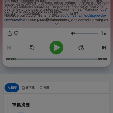
vos interrogations en toute confiance. Que ce soit pour des
des témoignages d’auditeurs, mieux comprendre ce qui se joue
soucis du quotidien, des questionnements sur vos relations, ou
dans les relations humaines. Un podcast concret et pratique
des réflexions plus profondes sur vous-mêmes, "Parlons-nous"
qui rend la psychologie accessible.
est là pour accompagner les auditeurs de RTL.
Hébergé par Audiomeans. Visitez
audiomeans.fr/politique-de-
confidentialite
pour plus d'informations.
Découvrez des témoignages touchants, des conseils pratiques
et des perspectives éclairantes qui résonnent avec votre vécu.
1
N’hésitez pas à participer à cette conversation enrichissante
x
音量
en appelant gratuitement le 09-69-39-10-11. Partagez votre
histoire.
00:00
00:00
摘要
逐字稿
搜尋
單集摘要