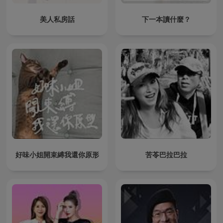
美人私房話
下一本讀什麼？
好味小姐開束縛我還你原形
苦苓巴拉巴拉