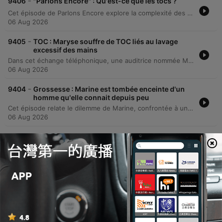
-
9406
"Parlons Encore" : Qu'est-ce que les tocs ?
Cet épisode de Parlons Encore explore la complexité des troubles obsessionnels compulsifs (TOC), en dépassant la vision spectaculaire des simples rituels pour s'intéresser aux obsessions sous-jacentes. À travers le témoignage de Suzanne, qui effectue des vérifications incessantes par peur du cambriolage, et l'exemple de la syllogomanie, l'émission analyse les mécanismes de l'angoisse et la fonction de protection des comportements compulsifs. La discussion aborde également les liens entre l'accumulation compulsive et des pathologies plus graves comme le syndrome de Diogène. L'entretien met en lumière l'importance d'une prise en charge précoce pour éviter l'aggravation des symptômes et la dégradation des conditions de vie.
06 Aug 2026
-
9405
TOC : Maryse souffre de TOC liés au lavage
excessif des mains
Dans cet échange téléphonique, une auditrice nommée Maryse partage son combat quotidien contre les troubles obsessionnels compulsifs (TOC), qui se manifestent par un lavage de mains compulsif dépassant parfois 150 fois par jour. Elle évoque également sa gestion de la bipolarité et ses stratégies pour limiter le contact avec les bactéries, comme l'utilisation de mouchoirs ou de gants blancs. L'animatrice Caroline apporte des conseils en s'appuyant sur les travaux du docteur Alain Sautreau, notamment sur les thérapies comportementales. La discussion aborde la difficulté de mettre en œuvre des exercices d'exposition trop brutaux et propose des méthodes de suivi par l'observation pour tenter de réduire la fréquence des rituels.
06 Aug 2026
-
9404
Grossesse : Marine est tombée enceinte d'un
homme qu'elle connait depuis peu
Cet épisode relate le dilemme de Marine, confrontée à une grossesse imprévue au sein d'une relation très récente. L'échange explore la tension entre son désir profond de maternité et l'angoisse de son partenaire, dont les peurs sont liées à l'instabilité du couple et à son passé familial. À travers des témoignages d'auditeurs, la discussion aborde la gestion des incertitudes, l'importance de la communication et la nécessité de prendre une décision assumée face à l'imprévisibilité de la vie.
06 Aug 2026
显示更多剧集
查看全部
更多 社會與文化 播客