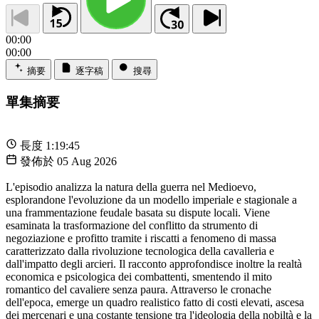
00:00
00:00
摘要
逐字稿
搜尋
單集摘要
長度
1:19:45
發佈於
05 Aug 2026
L'episodio analizza la natura della guerra nel Medioevo,
esplorandone l'evoluzione da un modello imperiale e stagionale a
una frammentazione feudale basata su dispute locali. Viene
esaminata la trasformazione del conflitto da strumento di
negoziazione e profitto tramite i riscatti a fenomeno di massa
caratterizzato dalla rivoluzione tecnologica della cavalleria e
dall'impatto degli arcieri. Il racconto approfondisce inoltre la realtà
economica e psicologica dei combattenti, smentendo il mito
romantico del cavaliere senza paura. Attraverso le cronache
dell'epoca, emerge un quadro realistico fatto di costi elevati, ascesa
dei mercenari e una costante tensione tra l'ideologia della nobiltà e la