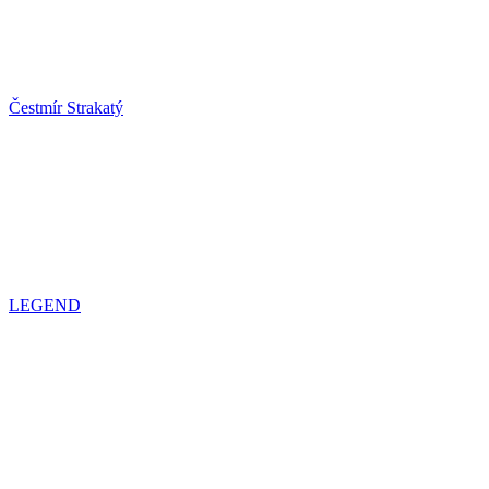
Čestmír Strakatý
LEGEND