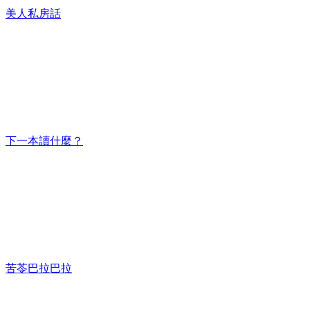
美人私房話
下一本讀什麼？
苦苓巴拉巴拉