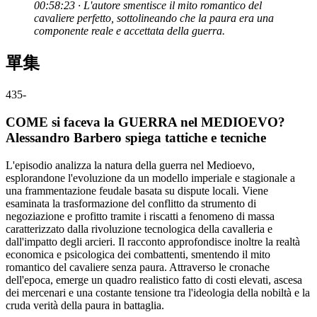
00:58:23 · L'autore smentisce il mito romantico del
cavaliere perfetto, sottolineando che la paura era una
componente reale e accettata della guerra.
單集
435
-
COME si faceva la GUERRA nel MEDIOEVO?
Alessandro Barbero spiega tattiche e tecniche
L'episodio analizza la natura della guerra nel Medioevo,
esplorandone l'evoluzione da un modello imperiale e stagionale a
una frammentazione feudale basata su dispute locali. Viene
esaminata la trasformazione del conflitto da strumento di
negoziazione e profitto tramite i riscatti a fenomeno di massa
caratterizzato dalla rivoluzione tecnologica della cavalleria e
dall'impatto degli arcieri. Il racconto approfondisce inoltre la realtà
economica e psicologica dei combattenti, smentendo il mito
romantico del cavaliere senza paura. Attraverso le cronache
dell'epoca, emerge un quadro realistico fatto di costi elevati, ascesa
dei mercenari e una costante tensione tra l'ideologia della nobiltà e la
cruda verità della paura in battaglia.