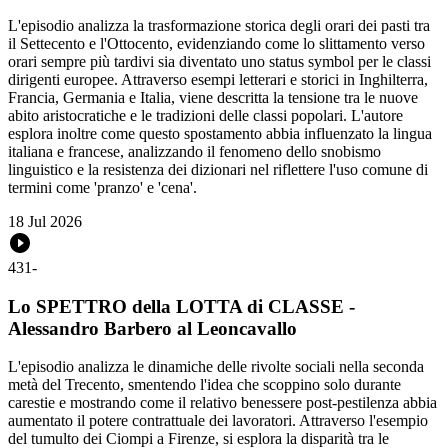
L'episodio analizza la trasformazione storica degli orari dei pasti tra
il Settecento e l'Ottocento, evidenziando come lo slittamento verso
orari sempre più tardivi sia diventato uno status symbol per le classi
dirigenti europee. Attraverso esempi letterari e storici in Inghilterra,
Francia, Germania e Italia, viene descritta la tensione tra le nuove
abito aristocratiche e le tradizioni delle classi popolari. L'autore
esplora inoltre come questo spostamento abbia influenzato la lingua
italiana e francese, analizzando il fenomeno dello snobismo
linguistico e la resistenza dei dizionari nel riflettere l'uso comune di
termini come 'pranzo' e 'cena'.
18 Jul 2026
431
-
Lo SPETTRO della LOTTA di CLASSE -
Alessandro Barbero al Leoncavallo
L'episodio analizza le dinamiche delle rivolte sociali nella seconda
metà del Trecento, smentendo l'idea che scoppino solo durante
carestie e mostrando come il relativo benessere post-pestilenza abbia
aumentato il potere contrattuale dei lavoratori. Attraverso l'esempio
del tumulto dei Ciompi a Firenze, si esplora la disparità tra le