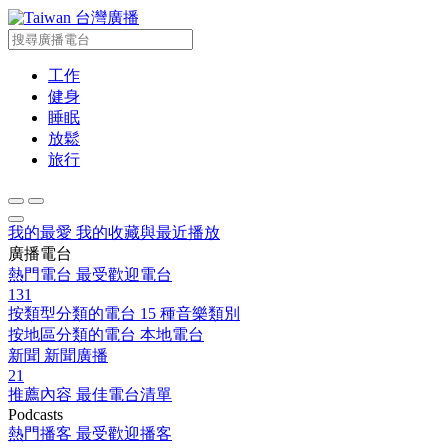
台灣廣播
工作
健身
睡眠
放鬆
旅行
我的最愛
我的收藏與最近播放
廣播電台
熱門電台
最受歡迎電台
131
按類型分類的電台
15 種音樂類別
按地區分類的電台
本地電台
新聞
新聞廣播
21
推薦內容
最佳電台清單
Podcasts
熱門播客
最受歡迎播客