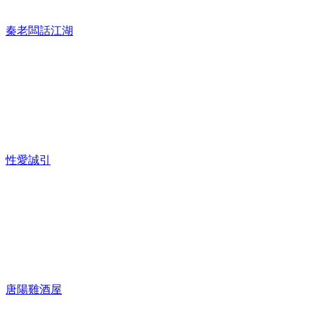
秦老闆話江湖
性愛誠引
唐陽雞酒屋