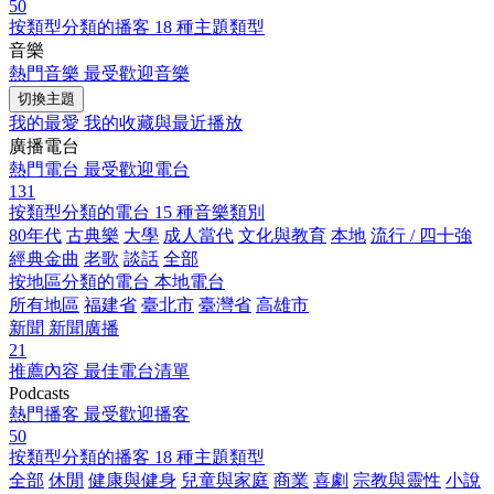
50
按類型分類的播客
18 種主題類型
音樂
熱門音樂
最受歡迎音樂
切換主題
我的最愛
我的收藏與最近播放
廣播電台
熱門電台
最受歡迎電台
131
按類型分類的電台
15 種音樂類別
80年代
古典樂
大學
成人當代
文化與教育
本地
流行 / 四十強
經典金曲
老歌
談話
全部
按地區分類的電台
本地電台
所有地區
福建省
臺北市
臺灣省
高雄市
新聞
新聞廣播
21
推薦內容
最佳電台清單
Podcasts
熱門播客
最受歡迎播客
50
按類型分類的播客
18 種主題類型
全部
休閒
健康與健身
兒童與家庭
商業
喜劇
宗教與靈性
小說