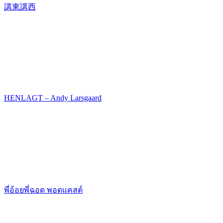
講東講西
HENLAGT – Andy Larsgaard
พี่อ้อยพี่ฉอด พอดแคสต์