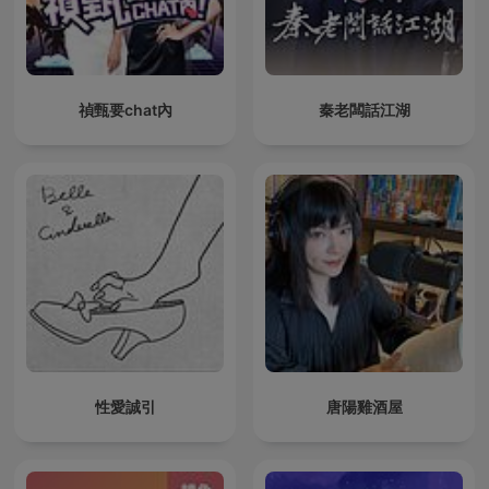
禎甄要chat內
秦老闆話江湖
性愛誠引
唐陽雞酒屋