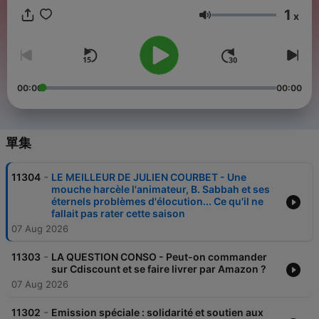
1
x
音量
00:00
00:00
單集
-
11304
LE MEILLEUR DE JULIEN COURBET - Une
mouche harcèle l'animateur, B. Sabbah et ses
éternels problèmes d'élocution... Ce qu'il ne
fallait pas rater cette saison
07 Aug 2026
-
11303
LA QUESTION CONSO - Peut-on commander
sur Cdiscount et se faire livrer par Amazon ?
07 Aug 2026
-
11302
Emission spéciale : solidarité et soutien aux