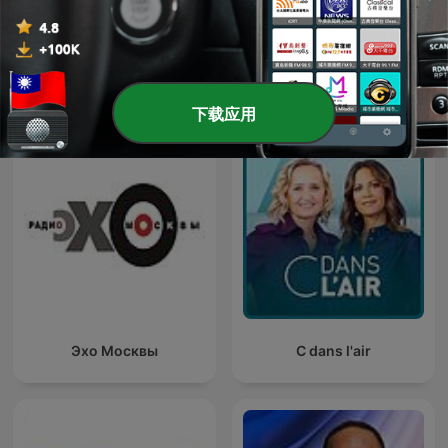
Quem Ama Não Esquece
Ukraine: The Latest
下载应用
Эхо Москвы
C dans l'air