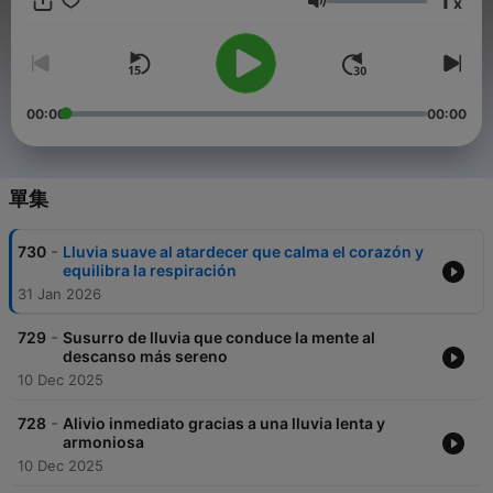
1
x
bienestar empieza a tomar forma, donde la meditación se
音量
vuelve respiración y donde cada sonido te recibe con
suavidad. Lo mencionamos desde el inicio porque cuando
eliges Lluvia Para Soñar, eliges cuidarte a ti mismo sin
interrupciones. A veces llegas porque el día te dejó a mitad de
un bosque simbólico, rodeado de pensamientos que hacen eco
00:00
00:00
sin sentido, y buscas un sonido que limpie, como una música
relajante que acompaña sin invadir. Otras veces vienes
después de correr un maratón emocional en el que solo deseas
descanso, un descanso que se siente como hundirse
單集
lentamente en el sueño, dejándote envolver por algo inmersivo,
casi táctil. También puede que necesites un ritmo que se repita
-
730
Lluvia suave al atardecer que calma el corazón y
en bucle, un patrón que te sostenga, que te recuerde que
equilibra la respiración
volver a tu centro no tiene que ser complicado. En Lluvia Para
31 Jan 2026
Soñar, todo eso ocurre en una cadencia que parece hecha
exclusivamente para ti. Pero antes de que llegue esa calma,
-
suele aparecer un conflicto íntimo: quieres avanzar, pero tu
729
Susurro de lluvia que conduce la mente al
descanso más sereno
cuerpo pide quietud; buscas silencio, pero necesitas un sonido
que te acompañe. En ese punto, la tormenta eléctrica vuelve a
10 Dec 2025
emerger con un carácter distinto. Ya no es ruido: es un
lenguaje. Junto al susurro de ASMR, te roza como una caricia
-
728
Alivio inmediato gracias a una lluvia lenta y
suave que despierta la concentración sin presión. En ese
armoniosa
ambiente, la tienda de campaña se convierte en refugio
10 Dec 2025
interno, un lugar donde el bienestar se percibe como algo