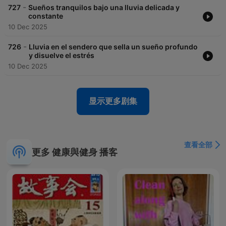
cercano, no lejano. La meditación se vuelve un gesto natural,
-
727
Sueños tranquilos bajo una lluvia delicada y
como avanzar lentamente por un bosque que reconoce tus
constante
pasos. Mientras sigues escuchando Lluvia Para Soñar, notas
10 Dec 2025
cómo la música relajante se funde con tus propios recuerdos,
cómo tu respiración inicia un pequeño maratón hacia la calma
-
726
Lluvia en el sendero que sella un sueño profundo
profunda, cómo tu mente se prepara para entregar el sueño
y disuelve el estrés
sin resistencia. A medida que la experiencia se vuelve más
10 Dec 2025
inmersiva, el mundo exterior se suaviza, y lo que antes parecía
tensión se vuelve ritmo. Dejas que el episodio continúe en
bucle, porque ese ciclo constante tiene una forma silenciosa
显示更多剧集
de sostenerte, de recordarte que no tienes que acelerar para
sentirte en paz. Y entonces llega un giro inesperado: la
tormenta eléctrica se transforma en un acompañamiento
íntimo; el ASMR, en un recordatorio de ternura; la
concentración, en algo que se coloca en ti sin esfuerzo. La
查看全部
tienda de campaña se siente como una metáfora de tu propio
更多 健康與健身 播客
interior, un espacio donde el bienestar ya está presente
aunque no siempre lo notes. La meditación fluye suave, el
bosque se abre ante ti como si te conociera desde siempre, y
la música relajante limpia cada rincón que habías descuidado.
El maratón del día se vuelve liviano, el sueño llega sin lucha, lo
inmersivo te envuelve con naturalidad, y el bucle te ofrece una
constancia que reconforta. Al final, cuando el episodio termina,
Lluvia Para Soñar te deja distinto, más liviano, más tú. Sientes