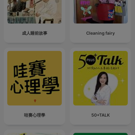
que la tormenta eléctrica, el ASMR, la concentración, la tienda
de campaña, el bienestar, la meditación, el bosque, la música
relajante, el maratón, el sueño, lo inmersivo y el bucle no fueron
sonidos al azar, sino un mapa para regresar al lugar interno
donde perteneces. Por eso vuelves a Lluvia Para Soñar, una y
成人睡前故事
Cleaning fairy
otra vez: porque aquí, de una forma profundamente humana y
silenciosa, encuentras tu centro.
哇賽心理學
50+TALK