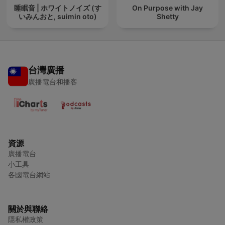
睡眠音 | ホワイトノイズ (す
On Purpose with Jay
いみんおと, suimin oto)
Shetty
台灣廣播
廣播電台和播客
資源
廣播電台
小工具
各國電台網站
關於與聯絡
隱私權政策