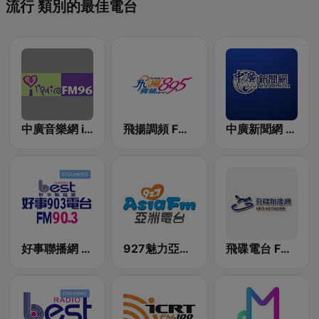
流行 類別的最佳電台
中廣音樂網 i Radio FM96.3
飛揚調頻 FM 89.5
中廣新聞網 BCC News Radio
好事聯播網 Best Radio FM90.3
927魅力亞洲 Asia FM 亞洲電台
飛碟電台 FM92.1