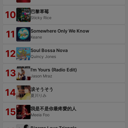
巴黎草莓
10
Sticky Rice
Somewhere Only We Know
11
Keane
Soul Bossa Nova
12
Quincy Jones
I'm Yours (Radio Edit)
13
Jason Mraz
涙そうそう
14
夏川りみ
我是不是你最疼愛的人
15
Meeia Foo