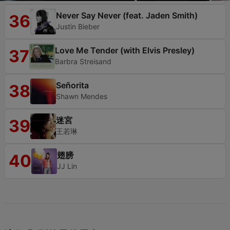
Never Say Never (feat. Jaden Smith)
36
Justin Bieber
Love Me Tender (with Elvis Presley)
37
Barbra Streisand
Señorita
38
Shawn Mendes
迷宮
39
王若琳
翅膀
40
JJ Lin