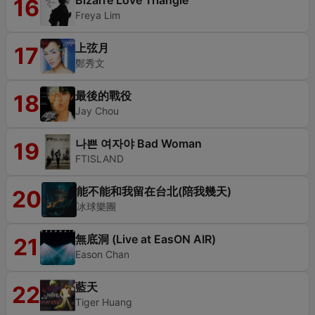
Bizarre Love Triangle
16
Freya Lim
上弦月
17
鄭秀文
最後的戰役
18
Jay Chou
나쁜 여자야 Bad Woman
19
FTISLAND
能不能和我留在台北(陪我幾天)
20
冰球樂團
無底洞 (Live at EasON AIR)
21
Eason Chan
藍天
22
Tiger Huang