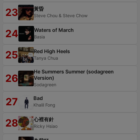
黃昏
23
Steve Chou & Steve Chow
Waters of March
24
Basia
Red High Heels
25
Tanya Chua
He Summers Summer (sodagreen
26
Version)
Sodagreen
Bad
27
Khalil Fong
心裡有針
28
Ricky Hsiao