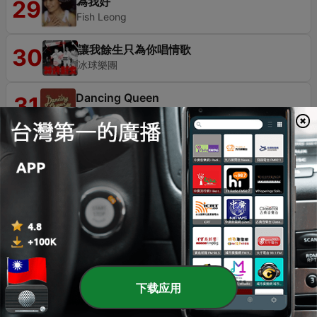
為我好
29
Fish Leong
讓我餘生只為你唱情歌
30
冰球樂團
Dancing Queen
31
Girls' Generation
木棉道
32
Tsai Chin
寂寞不痛
33
A-Lin
Danger Zone
34
Kenny Loggins
下载应用
如果你愛我
35
Eve Ai