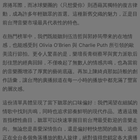
席捲耳際，而冰球樂團的《只想愛你》則憑藉其獨特的復古律
動，成為許多年輕聽眾的首選。這種新舊交織的魅力，正是目
前台灣音樂市場最具代表性的特色。
在熱門榜單中，我們既能聽到伍浩哲與郭婷筠帶來的在地情
感，也能感受到 Olivia O'Brien 與 Charlie Puth 所引領的歐
美流行節拍。更令人驚喜的是，樂壇長青樹蔡琴與實力派歌后
彭佳慧的經典回歸，不僅喚起了無數人的情感共鳴，也為當前
的音樂圈增添了厚實的藝術底蘊。再加上陳綺貞那如詩般的創
作語彙，讓台灣的廣播頻道在每一小時的播放中都充滿了豐富
的層次感。
這份清單具體呈現了當下聽眾的口味偏好：我們渴望在細膩的
情歌中找到共鳴，同時也追求節奏鮮明的現代作品。透過這幾
首指標性曲目，聽眾可以快速掌握目前台灣最受歡迎的音樂走
向。無論您是喜愛深情告白，還是偏好輕快悠閒的曲風，這些
正在全台各個角落播放的動人旋律，絕對值得您鎖定各大廣播