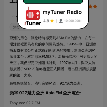
上直播
i Love Asia Fm
流行 / 四十強
亞洲的用心，讓您時時感受到ASIA FM的活力，在每一
場活動裡因為有您的參與更為熱情。1995年中，亞洲廣
播股份有限公司正式得到新聞局的核准，籌設亞洲調頻
廣播電台，核定頻率FM92.7。為積極尋求亞洲更廣大的
天空，我們擬定亞洲聯播計劃，1997年4月，與亞太調
頻廣播(FM92.3)策略聯盟正式開播，邁出亞洲調頻廣播
網的第一大步。
最搖擺娛樂台、流行音樂頻道，927魅力亞洲。
頻率 927魅力亞洲 Asia FM 亞洲電台:
Taoyuan:
92.7 FM