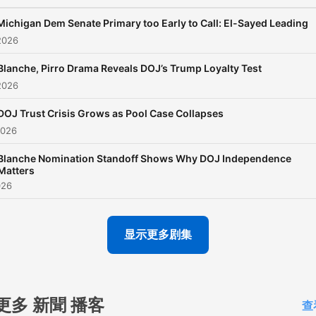
Michigan Dem Senate Primary too Early to Call: El-Sayed Leading
2026
Blanche, Pirro Drama Reveals DOJ’s Trump Loyalty Test
2026
DOJ Trust Crisis Grows as Pool Case Collapses
2026
Blanche Nomination Standoff Shows Why DOJ Independence
Matters
026
显示更多剧集
更多 新聞 播客
查