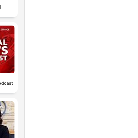
聞
odcast