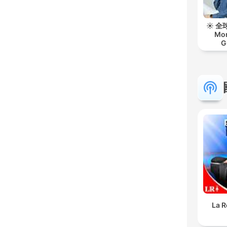
☀️ 
Mor
G
La R