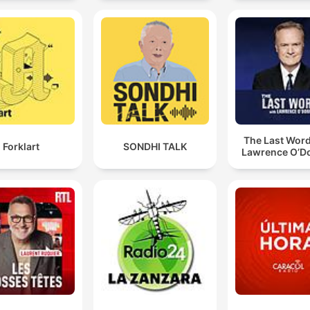
The Last Word
Forklart
SONDHI TALK
Lawrence O’Do