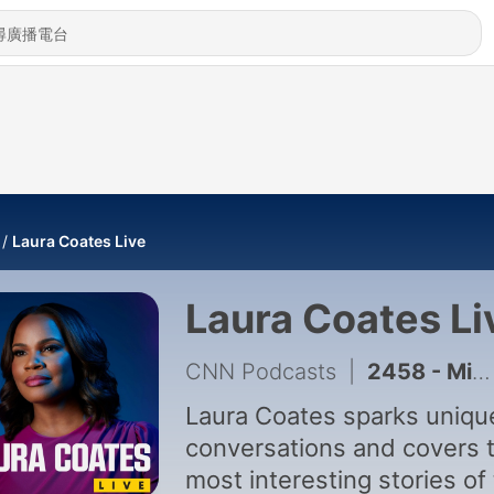
Laura Coates Live
Laura Coates Li
CNN Podcasts
|
2458 - Michigan Democrats Picked a Nominee — And a Direction for the Party
Laura Coates sparks uniqu
conversations and covers 
most interesting stories of