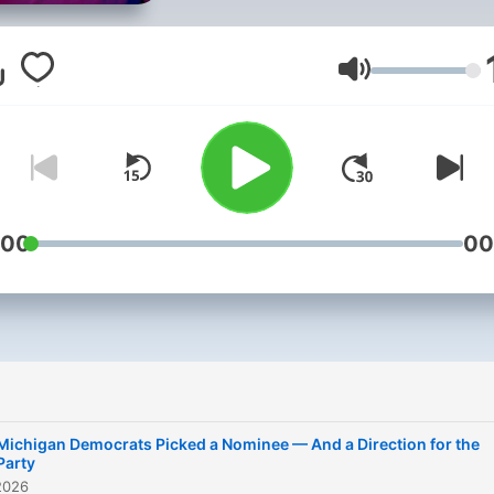
day through a news, legal 
pop culture lens.
音量
:00
00
Michigan Democrats Picked a Nominee — And a Direction for the
Party
2026