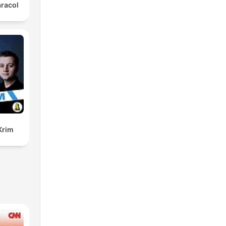
aracol
Krim