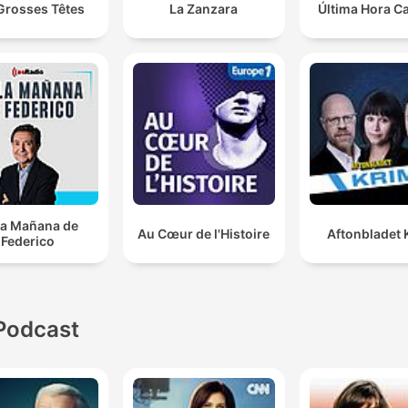
Grosses Têtes
La Zanzara
Última Hora C
la Mañana de
Au Cœur de l'Histoire
Aftonbladet 
Federico
Podcast