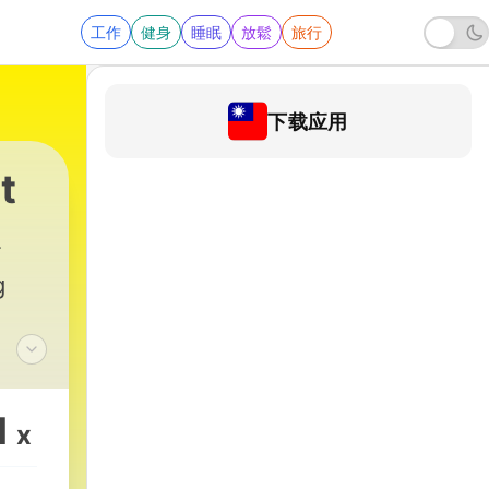
工作
健身
睡眠
放鬆
旅行
下载应用
t
g
nard
n-
1
x
ves,