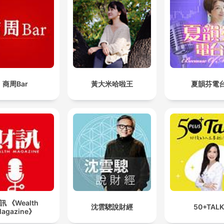
商周Bar
黃大米哈啦王
夏韻芬電
訊 《Wealth
沈雲驄說財經
50+TALK
agazine》