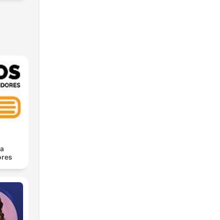
ra
res