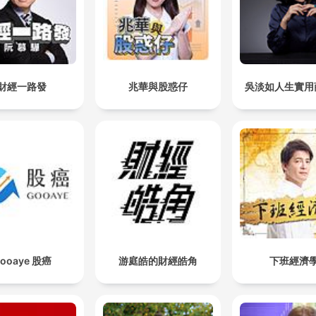
財經一路發
兆華與股惑仔
吳淡如人生實用
ooaye 股癌
游庭皓的財經皓角
下班經濟