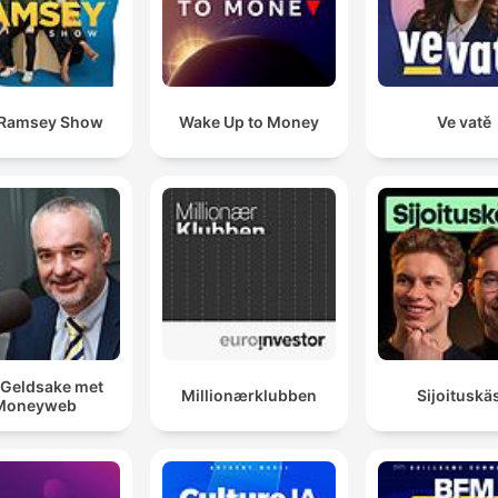
 Ramsey Show
Wake Up to Money
Ve vatě
Geldsake met
Millionærklubben
Sijoituskäs
Moneyweb