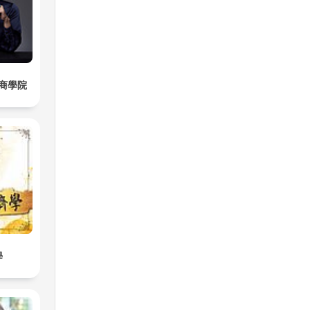
商學院
學