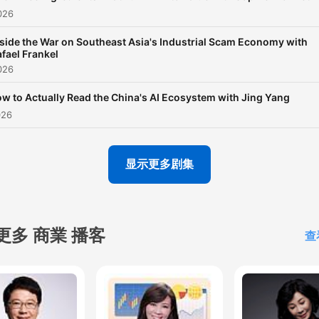
026
nside the War on Southeast Asia's Industrial Scam Economy with
fael Frankel
026
w to Actually Read the China's AI Ecosystem with Jing Yang
026
显示更多剧集
更多 商業 播客
查