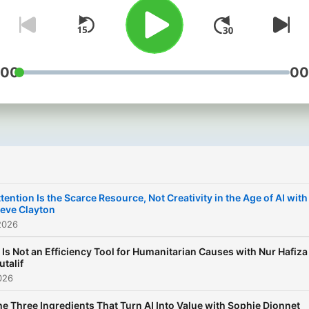
entrepreneurs, and though
leaders on the ideas and
forces shaping global mark
— from Asia to the rest of 
:00
00
world.
tention Is the Scarce Resource, Not Creativity in the Age of AI with
teve Clayton
2026
 Is Not an Efficiency Tool for Humanitarian Causes with Nur Hafiza
talif
026
e Three Ingredients That Turn AI Into Value with Sophie Dionnet