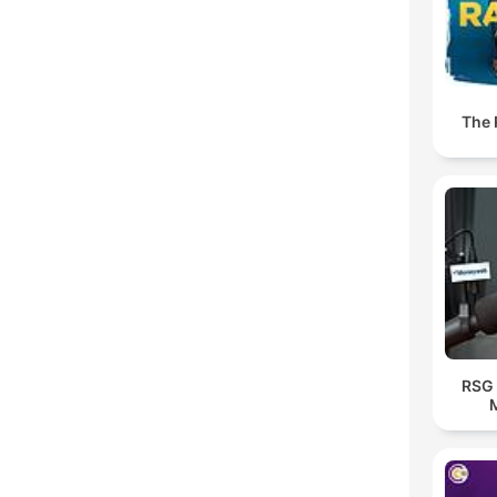
The
RSG 