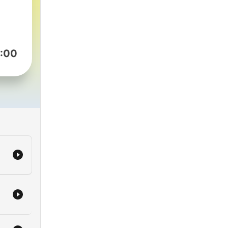
t
ets
the
:00