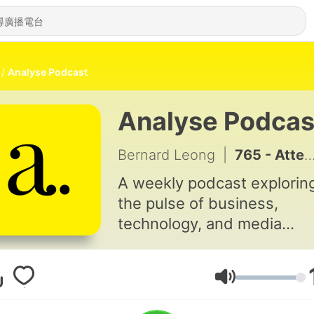
Analyse Podcast
Analyse Podcas
Bernard Leong
|
765 - Attention Is the Scarce Resource, Not Creativity in the Age of AI with Steve Clayton
A weekly podcast explorin
the pulse of business,
technology, and media
worldwide. Hosted by Ber
Leong, the show features i
depth conversations with
音量
leading journalists, executi