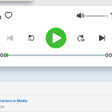
discuss everything from b
to video games.
音量
:00
00
rarians in Media
026