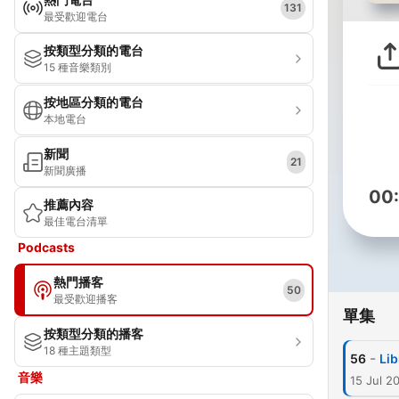
131
最受歡迎電台
按類型分類的電台
15 種音樂類別
按地區分類的電台
本地電台
新聞
21
新聞廣播
00
推薦內容
最佳電台清單
Podcasts
熱門播客
50
最受歡迎播客
單集
按類型分類的播客
18 種主題類型
-
56
Lib
音樂
15 Jul 2