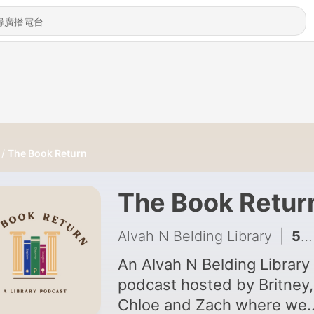
The Book Return
The Book Retur
Alvah N Belding Library
|
56 - Librarians in Media
An Alvah N Belding Library
podcast hosted by Britney,
Chloe and Zach where we