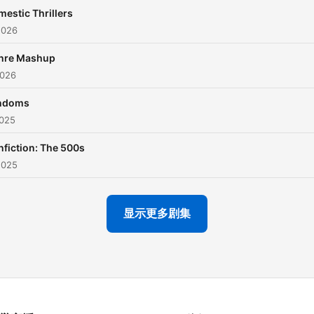
estic Thrillers
2026
nre Mashup
2026
ndoms
2025
fiction: The 500s
2025
显示更多剧集