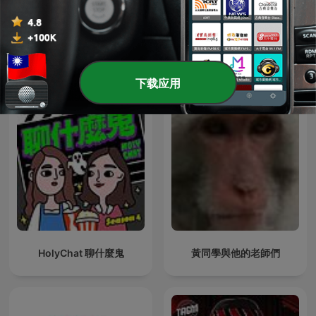
【灵异鬼事】免费鬼故事 恐
那些電影教我的事
怖奇谈 | 一听就上瘾
下载应用
HolyChat 聊什麼鬼
黃同學與他的老師們