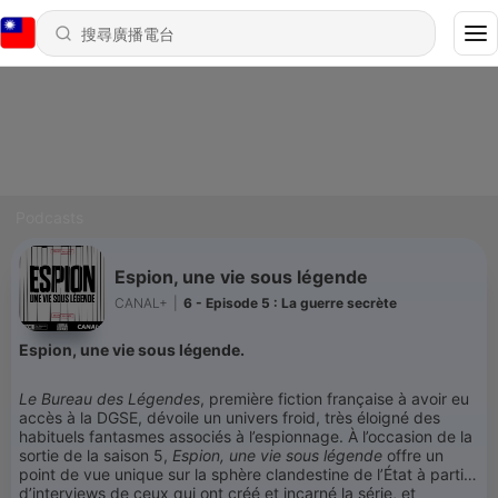
Podcasts
Espion, une vie sous légende
CANAL+
|
6 - Episode 5 : La guerre secrète
Espion, une vie sous légende.
Le Bureau des Légendes
, première fiction française à avoir eu
accès à la DGSE, dévoile un univers froid, très éloigné des
habituels fantasmes associés à l’espionnage. À l’occasion de la
sortie de la saison 5,
Espion, une vie sous légende
offre un
point de vue unique sur la sphère clandestine de l’État à partir
d’interviews de ceux qui ont créé et incarné la série, et