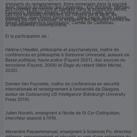
d’experts du renseignement. Entre immersion dans la psyché
Avec l’équipe du
Bureau des Légendes
: Éric Rochant, Mathieu
des hommes de l’ombre et plongée dans le monde du secret,
Kassovitz, Mathieu Amalric, Florence Loiret Caille, Sara
ces cinq épisodes reviennent sur l’origine de la série, les
Giraudeau, Jean-Pierre Darroussin, Jules Sagot, Brad Leland,
thèmes qui l’ont traversée, et explorent les multiples formes de
Alexeï Sergueïevitch Gorbounov, Camille de Castelnau.
la clandestinité contemporaine.
Et la participation de :
Hélène L’Heuillet, philosophe et psychanalyste, maître de
conférences en philosophie à Sorbonne Université, auteure de
Basse politique, haute police
(Fayard 2001),
Aux sources du
terrorisme
(Fayard, 2009) et
Éloge du retard
(Albin Michel,
2020).
Damien Van Puyvelde, maître de conférences en sécurité
internationale et renseignement à l’université de Glasgow,
auteur de
Outsourcing US Intelligence
(Edinburgh University
Press 2019).
Julien Nocetti, enseignant à l’école de St Cyr-Coëtquidan,
chercheur associé à l’IFRI.
Alexandre Papaemmanuel, enseignant à Sciences Po, directeur
défense, renseignement et sécurité au sein d’une entreprise du