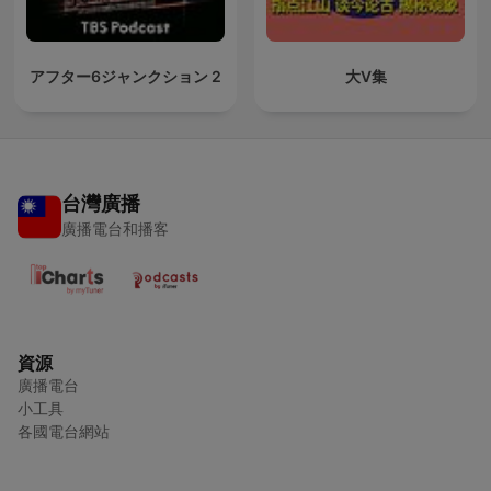
アフター6ジャンクション 2
大V集
台灣廣播
廣播電台和播客
資源
廣播電台
小工具
各國電台網站