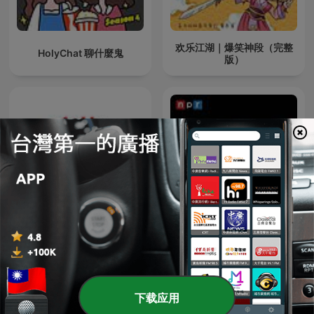
欢乐江湖｜爆笑神段（完整
HolyChat 聊什麼鬼
版）
乱世观象：亡习亡共--正在
Fresh Air
进行中...
下载应用