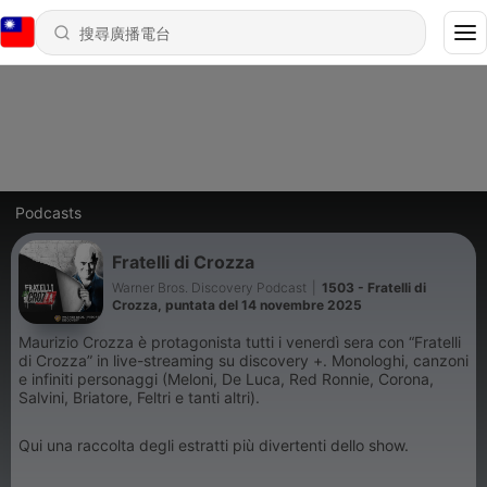
Podcasts
Fratelli di Crozza
Warner Bros. Discovery Podcast
|
1503 - Fratelli di
Crozza, puntata del 14 novembre 2025
Maurizio Crozza è protagonista tutti i venerdì sera con “Fratelli
di Crozza” in live-streaming su discovery +. Monologhi, canzoni
e infiniti personaggi (Meloni, De Luca, Red Ronnie, Corona,
Salvini, Briatore, Feltri e tanti altri).
Qui una raccolta degli estratti più divertenti dello show.