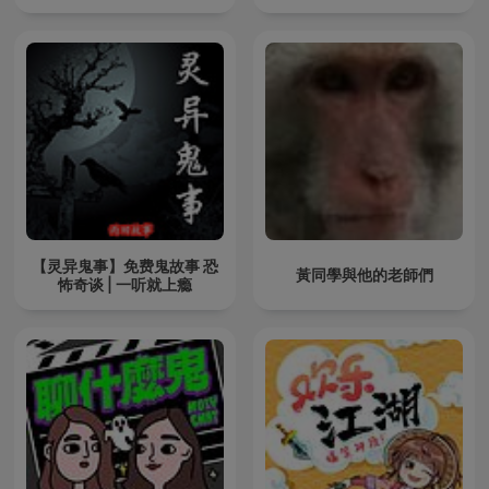
【灵异鬼事】免费鬼故事 恐
黃同學與他的老師們
怖奇谈 | 一听就上瘾