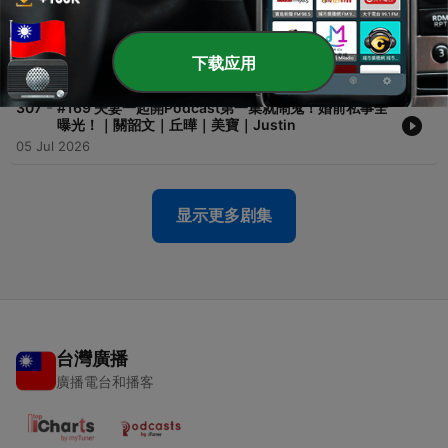
-
308
#170 旅行認清朋友！回來就翻臉！開放式旅伴怎麼安
排！｜關韶文｜丘曄｜阿梅｜賴珮如
下载应用
12 Jul 2026
-
307
#169 夫妻一起開Podcast第一集就鬧鬼！婚前私事全
曝光！｜關韶文｜丘曄｜美寶｜Justin
05 Jul 2026
显示更多剧集
台灣廣播
廣播電台和播客