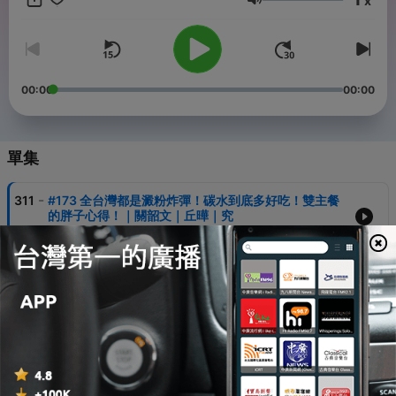
x
0700各大平台上線 - 【負能量週記主持群 IG在這裡❤️】 關韶文：
音量
ethan_kuan_kuan 丘曄：choo_yeh 賴珮如：vinolai 美寶：
ihua_chen 諾：liznono - 【這還有你不知道的關韶文！📣】 追蹤IG
掌握限時動態 ‣ ethan_kuan_kuan 加入LINE可以私訊我們 ‣ 打開
LINE搜尋「關韶文 關關」 -- Hosting provided by
SoundOn
00:00
00:00
單集
-
311
#173 全台灣都是澱粉炸彈！碳水到底多好吃！雙主餐
的胖子心得！｜關韶文｜丘曄｜究
02 Aug 2026
-
310
#172 台中好吃又好玩！「燒肉、夜市、美術館」你最
愛去哪？｜關韶文｜丘曄｜賴珮如
26 Jul 2026
-
309
#171 30歲以上睡醒都很軟嗎？泌尿科醫師親身體驗來
解答！｜關韶文｜丘曄｜津久診所陳偉傑醫師｜津久
診所羅詩修醫師
19 Jul 2026