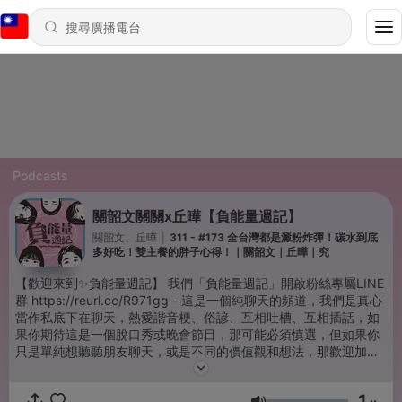
Podcasts
關韶文關關x丘曄【負能量週記】
關韶文、丘曄
|
311 - #173 全台灣都是澱粉炸彈！碳水到底
多好吃！雙主餐的胖子心得！｜關韶文｜丘曄｜究
【歡迎來到✨負能量週記】 我們「負能量週記」開啟粉絲專屬LINE
群 https://reurl.cc/R971gg - 這是一個純聊天的頻道，我們是真心
當作私底下在聊天，熱愛諧音梗、俗諺、互相吐槽、互相插話，如
果你期待這是一個脫口秀或晚會節目，那可能必須慎選，但如果你
只是單純想聽聽朋友聊天，或是不同的價值觀和想法，那歡迎加入
負能量週記！語速本身過快，完全沒有任何加速，請專心聆聽（也
不一定要這麼專心！） - 【固定上線時間】 每週一Podcast上線：
1