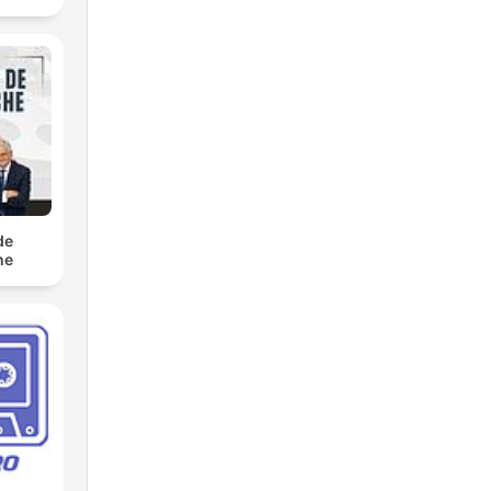
de
he