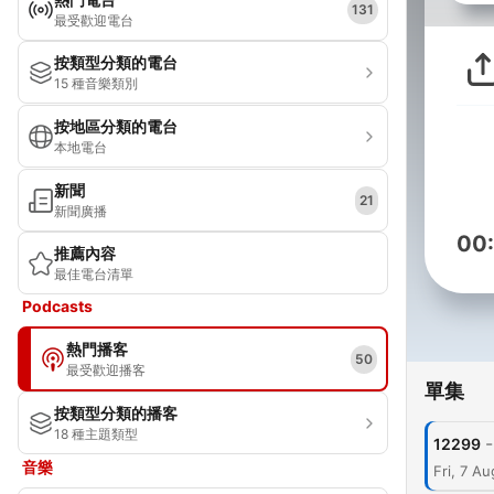
131
最受歡迎電台
按類型分類的電台
15 種音樂類別
按地區分類的電台
本地電台
新聞
21
新聞廣播
00
推薦內容
最佳電台清單
Podcasts
熱門播客
50
最受歡迎播客
單集
按類型分類的播客
18 種主題類型
-
12299
音樂
Fri, 7 A