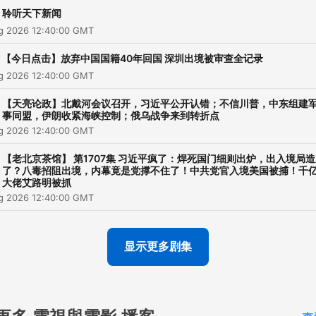
聆听天下新闻
ug 2026 12:40:00 GMT
【今日点击】放弃中国国籍40年回国 深圳出境被审查全记录
ug 2026 12:40:00 GMT
【天亮论政】北戴河会议召开，习近平公开认错；不信川普，中东组建
事同盟，伊朗收紧海峡控制；俄乌战争来到转折点
ug 2026 12:40:00 GMT
【老北京茶馆】 第1707集 习近平疯了：焊死国门细则出炉，出入境局
了？八毒招阻出境，内幕竟是党撑不住了！中共党官入境美国被捕！千
大佬艾路明被抓
ug 2026 12:40:00 GMT
显示更多剧集