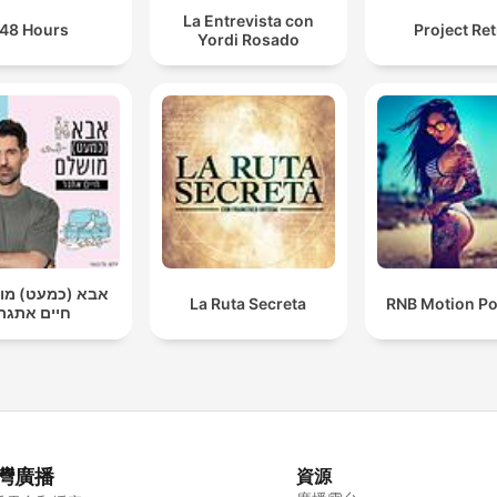
La Entrevista con
48 Hours
Project Re
Yordi Rosado
אבא (כמעט) מ |
La Ruta Secreta
RNB Motion P
חיים אתגר
灣廣播
資源