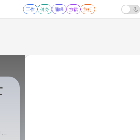
工作
健身
睡眠
放鬆
旅行
亡
.
..