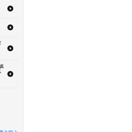
军
造反
亿