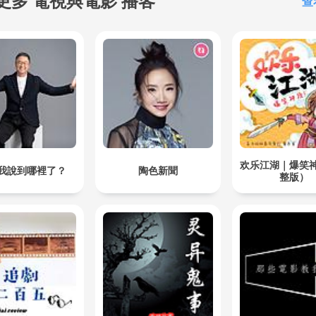
更多 電視與電影 播客
查
欢乐江湖｜爆笑
我說到哪裡了？
陶色新聞
整版）