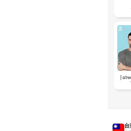
ושלם
台