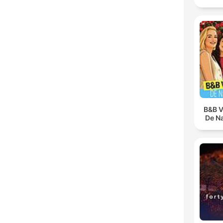
B&B V
De N