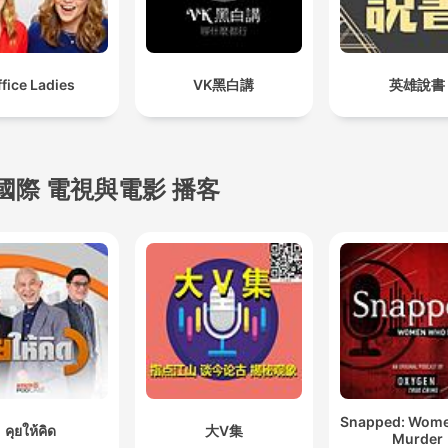
fice Ladies
VK黑白講
英雄說書
國際 電視與電影 播客
Snapped: Wom
คุยให้คิด
大V集
Murder