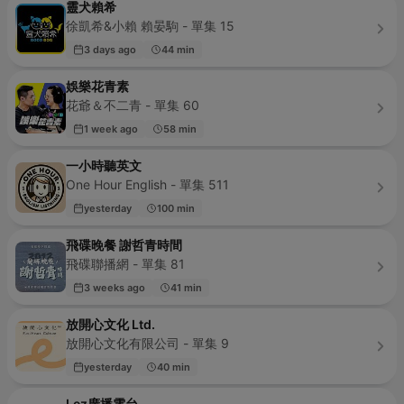
靈犬賴希
徐凱希&小賴 賴晏駒 - 單集 15
3 days ago
44 min
娛樂花青素
花爺＆不二青 - 單集 60
1 week ago
58 min
一小時聽英文
One Hour English - 單集 511
yesterday
100 min
飛碟晚餐 謝哲青時間
飛碟聯播網 - 單集 81
3 weeks ago
41 min
放開心文化 Ltd.
放開心文化有限公司 - 單集 9
yesterday
40 min
Lez廣播電台