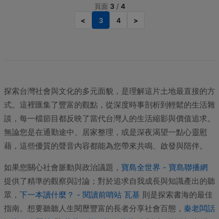
頁面
3
/
4
<
3
4
>
探索台灣社會與文化的多元面貌，是理解這片土地最直接的方
式。這裡匯集了豐富的觀點，從深度時事剖析到輕鬆的生活雜
談，每一檔節目都反映了當代台灣人的生活縮影與價值追求。
無論您是在通勤途中、居家整理，或是深夜渴望一點心靈慰
藉，這些優質的聲音內容都能為您帶來共鳴、啟發與陪伴。
如果您關心社會脈動與政治議題，
寶島全世界 - 寶島聯播網
提供了精準的觀察與討論；對於追求自我成長與知識產出的聽
眾，
下一本讀什麼？ - 閱讀前哨站 瓦基
則是探索書海的最佳
指南。想要聽聽人生閱歷豐富的長者分享社會百態，
秦老闆話