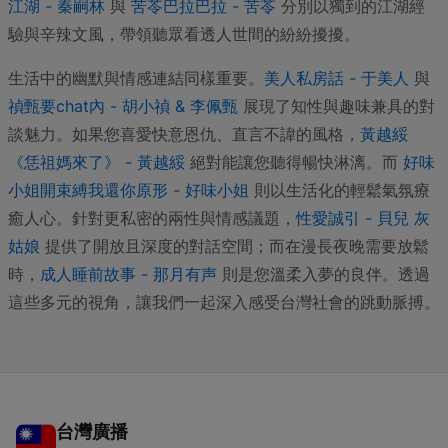
江湖 - 秦嗣林
與
苦苓巴拉巴拉 - 苦苓
分別以獨到的江湖經
驗與辛辣文風，帶領聽眾看透人世間的紛紛擾擾。
生活中的幽默與情感連結同樣重要。
美人私房話 - 于美人
與
禎甄要chat內 - 胡小禎 & 李佩甄
展現了知性與趣味兼具的對
談魅力。如果您喜愛快意恩仇、直言不諱的風格，
黃越綏
《恁祖媽來了》 - 黃越綏
絕對能讓您聽得暢快淋漓。而
好味
小姐開束縛我還你原形 - 好味小姐
則以生活化的輕鬆氣氛療
癒人心。針對更私密的兩性與情感議題，
性愛誠引 - 貝兒 灰
姑娘
提供了開放且深度的對話空間；而在漫長夜晚需要放鬆
時，
成人睡前故事 - 那月有声
則是您溫柔入夢的良伴。透過
這些多元的視角，讓我們一起深入感受台灣社會的跳動脈搏。
台灣廣播