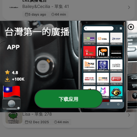
Bailey&Cecilia - 單集 41
5 days ago
44 min
獨聲女
明白 - 單集 224
4 days ago
20 min
果子貍
籃籃、何美、舒子晨 - 單集 25
3 days ago
46 min
安住紳一郎の日曜天国
TBS RADIO - 單集 944
5 days ago
25 min
下载应用
人妻交誼廳 Wife Salon
Lisa - 單集 278
12 Dec 2025
44 min