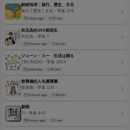
解鎖地球：旅行、歷史、文化
旅行 | 歷史 | 文化 - 單集 378
3 days ago
37 min
狄志為的365個朋友
狄志為 - 單集 7
14 hours ago
15 min
ジェーン・スー 生活は踊る
TBS RADIO - 單集 2654
yesterday
19 min
曾寶儀的人生藏寶圖
曾寶儀 - 單集 234
12 hours ago
39 min
新聞
Ti - 單集 642
8 hours ago
2 min