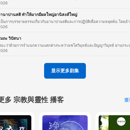
2026
ตั้งจิตอยู่ในกายเพราะองค์ก็จะเปรียบเหมือนตัวเรือนที่มุงหลั
านาปานสติ ทำให้มากมีผลใหญ่อานิสงส์ใหญ่
ดีเวลาฝนตกมาก็ไม่ลัวลดตัวเรือนไม่เปรียกแชะตัวเรือนก็จะไม
รายการนี้เป็นการบรรยายธรรมเกี่ยวกับอานาปานสติแ
ภังไปง่าย
2026
00:00:00 · เป็นการอุปมาความสำคัญของการมีสติระลึกรู้ในกายเพื่
มถะ วิปัสนา
เป็นเกราะป้องกันภัย
2026
สิ่งที่สำคัญที่สุดของการเกิดมาเป็นมนุษย์ก็คือการได้รู้อริยสั
4 ซึ่งพวกเราทั้งหลายก็คงจะถือว่าคุ้มค่าละกับการได้เกิดมาเ
显示更多剧集
มนุษย์
00:00:00 · เน้นย้ำถึงเป้าหมายสูงสุดของการมีชีวิตอยู่ในฐานะมนุษย
ตามหลักพุทธศาสนา
更多 宗教與靈性 播客
查
เมื่อเราสร้างเหตุถูกไม่ต้องปราธนาถึงผลมันก็จะได้เพราะเรา
สร้างเหตุถูกไม่หยุดเหมือนบลุธที่ต้องการน้ำมัน
00:00:00 · อธิบายถึงกฎแห่งเหตุและผลว่าหากปฏิบัติธรรมอย่างถูกต
ผลลัพธ์ย่อมเกิดขึ้นตามมาเอง