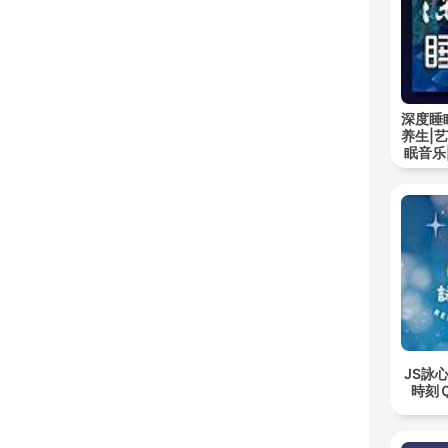
深度睡
养生|
眠音乐
JS詠
時刻Ｑu