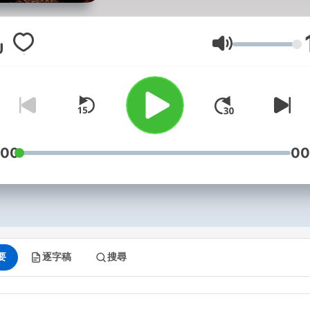
音量
:00
00
要
逐字稿
搜尋