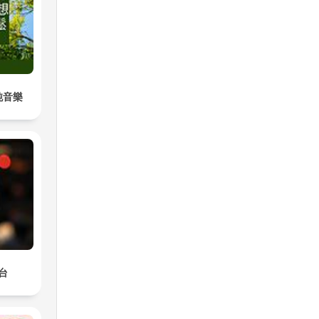
าณ
้
純音樂
ก็
สดง
台