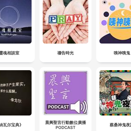
靈魂相談室
禱告時光
咦神咦鬼
晨興聖言行動數位廣播
纳瓦尔宝典》
蔡桑神鬼夜
PODCAST