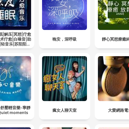
โอกาสน้อยเพียงแค่เสร็จดินปลายเล็บจะมีจำนวนสัตว์ประม
เสร็จดินปลายเล็บเท่านั้นที่ได้สับในกรรมของตัวถาคต
00:00:00 · ชี้ให้เห็นถึงความยากและโอกาสอันหาได้ยากยิ่งในการได
眠|解压|冥想|疗愈
พบพระธรรมคำสอน
艺术疗愈|白噪音|助
晚安，深呼吸
靜心冥想療癒
|轻音乐|苏阳阳频
道
การแสดงธรรมเพื่อความเข้าใจเป็นหลัก...เหมือนกับว่าธนาย
ใช้หลักปฏิจสมุปปาโทเหมือนกันเพราะอะไรมี อะไรจึงมี
00:00:00 · เปรียบเทียบวิธีการถ่ายทอดความรู้ทางกฎหมายกับการแ
ธรรมที่เน้นให้เห็นถึงเหตุและปัจจัย
心舒壓輕音樂-寧靜
瘋女人聊天室
大愛網路電
iet moments