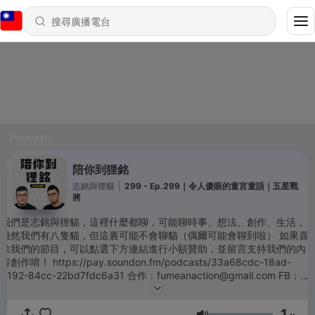
Podcasts
陪你到狸銘
志銘與狸貓
|
299 - Ep.299｜令人傻眼的童言童語｜五星戰
將
我們是志銘與狸貓，這裡什麼都聊，可能聊時事、想法、創作、生活，
雖然我們有八隻貓，但這裏可能不會聊貓（偶爾可能會聊到啦） 如果喜
歡我們的節目，可以點選下方連結進行小額贊助，並留言支持我們的內
容創作唷！ https://pay.soundon.fm/podcasts/33a68cdc-18ad-
4192-84cc-22bd7fdc6a31 合作：fumeanaction@gmail.com FB：黃
阿瑪的志銘與狸貓 IG：seekerming(志銘)、leemeowoh(狸貓) YT：志
銘與狸貓 (第70集開始，影像版來這看)
1