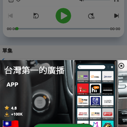
x
https://www.youtube.com/channel/UCGbpr46Y8aDyO2s_W_3SfkA
音量
志銘狸貓的日常 (第1~69集，影像版來這看)
https://www.youtube.com/channel/UCx6JMqlWqrDycnBJdYDMXTQ
黃阿瑪的後宮生活 官方網站：https://www.fumeanstore.com --
Hosting provided by
SoundOn
00:00
00:00
單集
-
299
Ep.299｜令人傻眼的童言童語｜五星戰將
03 Aug 2026
-
298
Ep.298｜失心瘋的購物經驗｜五星戰將
27 Jul 2026
-
297
Ep.297｜狸貓赴日旅遊五味雜陳的心情｜五星戰將
06 Apr 2026
-
296
Ep.296｜最近最浪費的行為｜五星戰將
30 Mar 2026