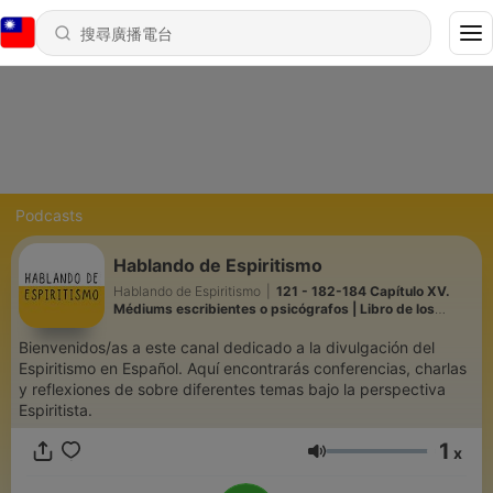
Podcasts
Hablando de Espiritismo
Hablando de Espiritismo
|
121 - 182-184 Capítulo XV.
Médiums escribientes o psicógrafos | Libro de los
Médiums | 28.07.2026
Bienvenidos/as a este canal dedicado a la divulgación del
Espiritismo en Español. Aquí encontrarás conferencias, charlas
y reflexiones de sobre diferentes temas bajo la perspectiva
Espiritista.
1
x
音量