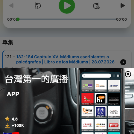
00:00
00:00
單集
-
121
182-184 Capítulo XV. Médiums escribientes o
psicógrafos | Libro de los Médiums | 28.07.2026
05 Aug 2026
-
120
178-181 Capítulo XV. Médiums escribientes o
psicógrafos | Libro de los Médiums | 21.07.2026
29 Jul 2026
-
119
172-174 Capítulo XIV. Acerca de los médiums |
Libro de los Médiums
15 Jul 2026
-
118
166-168 Capítulo XIV. Acerca de los médiums |
Libro de los Médiums | 30.06.2026